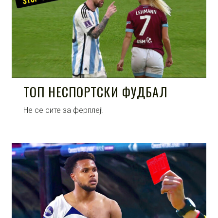
ТОП НЕСПОРТСКИ ФУДБАЛ
Не се сите за ферплеј!