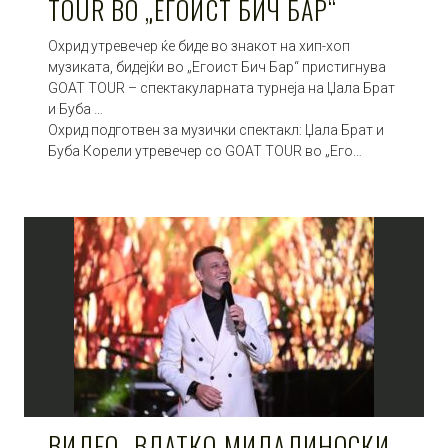
TOUR ВО „ЕГОИСТ БИЧ БАР“
Охрид утревечер ќе биде во знакот на хип-хоп
музиката, бидејќи во „Егоист Бич Бар“ пристигнува
GOAT TOUR – спектакуларната турнеја на Џала Брат
и Буба …
Охрид подготвен за музички спектакл: Џала Брат и
Буба Корели утревечер со GOAT TOUR во „Его…
ВИДЕО- ВЛАТКО МИЛАДИНОСКИ