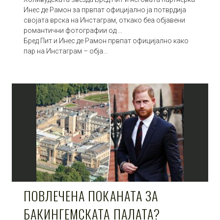
Инес де Рамон за првпат официјално ја потврдија
својата врска на Инстаграм, откако беа објавени
романтични фотографии од …
Бред Пит и Инес де Рамон првпат официјално како
пар на Инстаграм – обја…
ПОВЛЕЧЕНА ПОКАНАТА ЗА
БАКИНГЕМСКАТА ПАЛАТА?