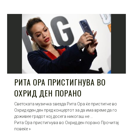
РИТА ОРА ПРИСТИГНУВА ВО
ОХРИД ДЕН ПОРАНО
Светската музичка ѕвезда Рита Ора ќе пристигне во
Охрид еден ден пред концертот за да има време да го
доживее градот кој досега никогаш не …
Рита Ора пристигнува во Охрид ден порано Прочитај
повеќе »