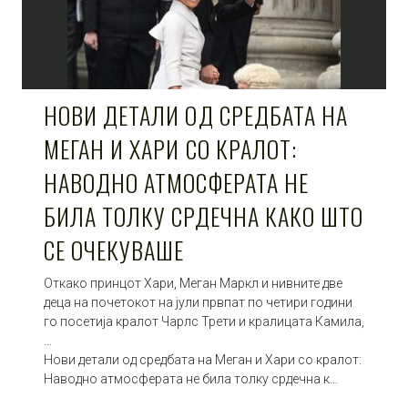
НОВИ ДЕТАЛИ ОД СРЕДБАТА НА
МЕГАН И ХАРИ СО КРАЛОТ:
НАВОДНО АТМОСФЕРАТА НЕ
БИЛА ТОЛКУ СРДЕЧНА КАКО ШТО
СЕ ОЧЕКУВАШЕ
Откако принцот Хари, Меган Маркл и нивните две
деца на почетокот на јули првпат по четири години
го посетија кралот Чарлс Трети и кралицата Камила,
…
Нови детали од средбата на Меган и Хари со кралот:
Наводно атмосферата не била толку срдечна к…