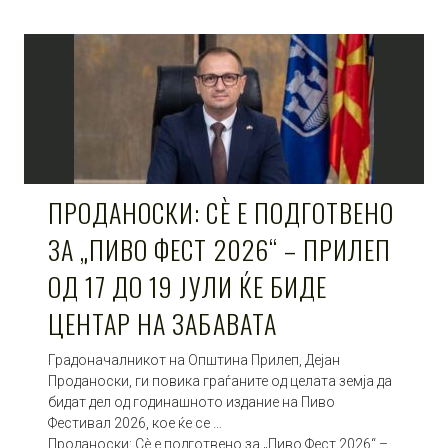
ПРОДАНОСКИ: СÈ Е ПОДГОТВЕНО
ЗА „ПИВО ФЕСТ 2026“ – ПРИЛЕП
ОД 17 ДО 19 ЈУЛИ ЌЕ БИДЕ
ЦЕНТАР НА ЗАБАВАТА
Градоначалникот на Општина Прилеп, Дејан
Проданоски, ги повика граѓаните од целата земја да
бидат дел од годинашното издание на Пиво
Фестивал 2026, кое ќе се …
Проданоски: Сè е подготвено за „Пиво Фест 2026“ –