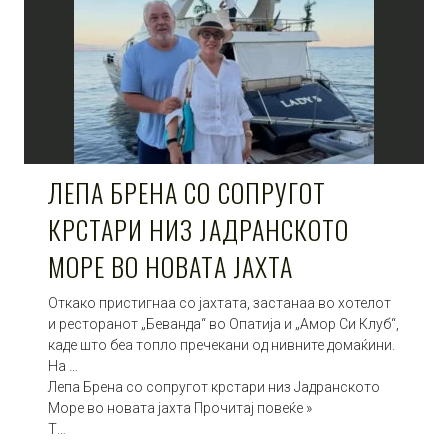
ЛЕПА БРЕНА СО СОПРУГОТ
КРСТАРИ НИЗ ЈАДРАНСКОТО
МОРЕ ВО НОВАТА ЈАХТА
Откако пристигнаа со јахтата, застанаа во хотелот
и ресторанот „Беванда“ во Опатија и „Амор Си Клуб“,
каде што беа топло пречекани од нивните домаќини.
На …
Лепа Брена со сопругот крстари низ Јадранското
Море во новата јахта Прочитај повеќе »
Т…