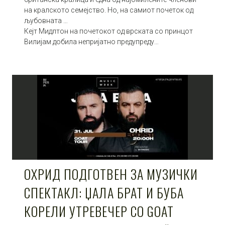
на кралското семејство. Но, на самиот почеток од
љубовната …
Кејт Мидлтон на почетокот од врската со принцот
Вилијам добила непријатно предупреду…
ОХРИД ПОДГОТВЕН ЗА МУЗИЧКИ
СПЕКТАКЛ: ЏАЛА БРАТ И БУБА
КОРЕЛИ УТРЕВЕЧЕР СО GOAT