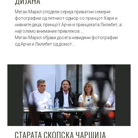
ДИЈАНА
Меган Маркл сподели серија приватни семејни
фотографии од летниот одмор со принцот Хари и
нивните деца, принцот Арчи и принцезата Лилибет, а
најголемо внимание привлекоа …
Меган Маркл објави досега невидени фотографии
од Арчи и Лилибет од домот…
СТАРАТА СКОПСКА ЧАРШИЈА