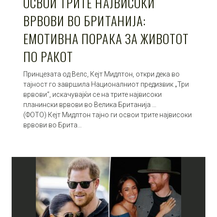
ОСВОИ ТРИТЕ НАЈВИСОКИ
ВРВОВИ ВО БРИТАНИЈА:
ЕМОТИВНА ПОРАКА ЗА ЖИВОТОТ
ПО РАКОТ
Принцезата од Велс, Кејт Мидлтон, откри дека во
тајност го завршила Националниот предизвик „Три
врвови“, искачувајќи се на трите највисоки
планински врвови во Велика Британија …
(ФОТО) Кејт Мидлтон тајно ги освои трите највисоки
врвови во Брита…