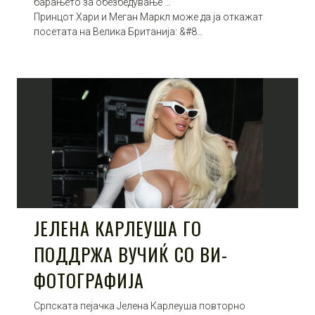
барањето за обезбедување …
Принцот Хари и Меган Маркл може да ја откажат
посетата на Велика Британија: &#8…
ЈЕЛЕНА КАРЛЕУША ГО
ПОДДРЖА ВУЧИЌ СО ВИ-
ФОТОГРАФИЈА
Српската пејачка Јелена Карлеуша повторно