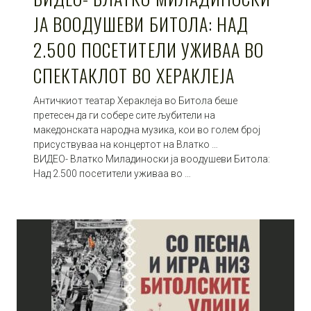
ЈА ВООДУШЕВИ БИТОЛА: НАД
2.500 ПОСЕТИТЕЛИ УЖИВАА ВО
СПЕКТАКЛОТ ВО ХЕРАКЛЕЈА
Античкиот театар Хераклеја во Битола беше
претесен да ги собере сите љубители на
македонската народна музика, кои во голем број
присуствуваа на концертот на Влатко …
ВИДЕО- Влатко Миладиноски ја воодушеви Битола:
Над 2.500 посетители уживаа во …