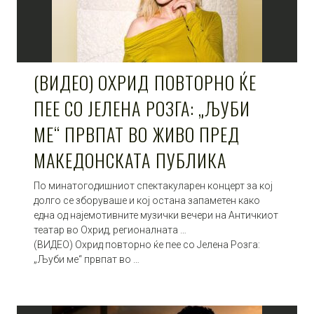
(ВИДЕО) ОХРИД ПОВТОРНО ЌЕ
ПЕЕ СО ЈЕЛЕНА РОЗГА: „ЉУБИ
МЕ“ ПРВПАТ ВО ЖИВО ПРЕД
МАКЕДОНСКАТА ПУБЛИКА
По минатогодишниот спектакуларен концерт за кој
долго се зборуваше и кој остана запаметен како
една од најемотивните музички вечери на Античкиот
театар во Охрид, регионалната …
(ВИДЕО) Охрид повторно ќе пее со Јелена Розга:
„Љуби ме“ првпат во …