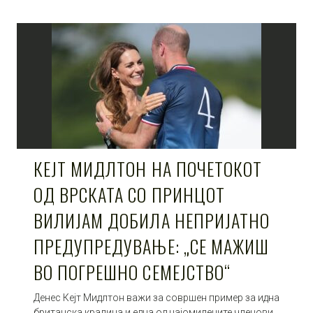
КЕЈТ МИДЛТОН НА ПОЧЕТОКОТ
ОД ВРСКАТА СО ПРИНЦОТ
ВИЛИЈАМ ДОБИЛА НЕПРИЈАТНО
ПРЕДУПРЕДУВАЊЕ: „СЕ МАЖИШ
ВО ПОГРЕШНО СЕМЕЈСТВО“
Денес Кејт Мидлтон важи за совршен пример за идна
британска кралица и една од најомилените членови