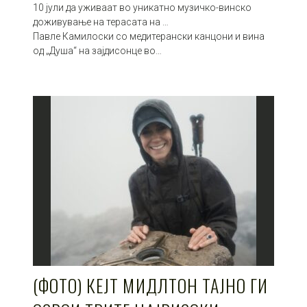
10 јули да уживаат во уникатно музичко-винско
доживување на терасата на …
Павле Камилоски со медитерански канцони и вина
од „Душа“ на зајдисонце во…
(ФОТО) КЕЈТ МИДЛТОН ТАЈНО ГИ