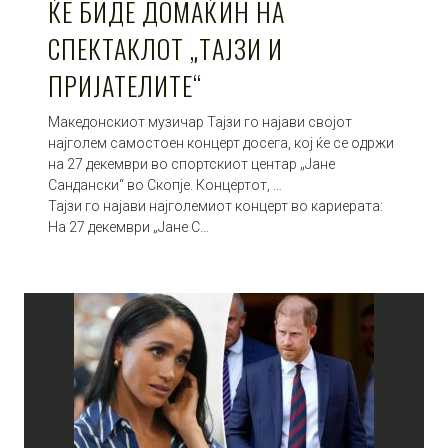
ЌЕ БИДЕ ДОМАЌИН НА
СПЕКТАКЛОТ „ТАЈЗИ И
ПРИЈАТЕЛИТЕ“
Македонскиот музичар Тајзи го најави својот
најголем самостоен концерт досега, кој ќе се одржи
на 27 декември во спортскиот центар „Јане
Сандански“ во Скопје. Концертот, …
Тајзи го најави најголемиот концерт во кариерата:
На 27 декември „Јане С…