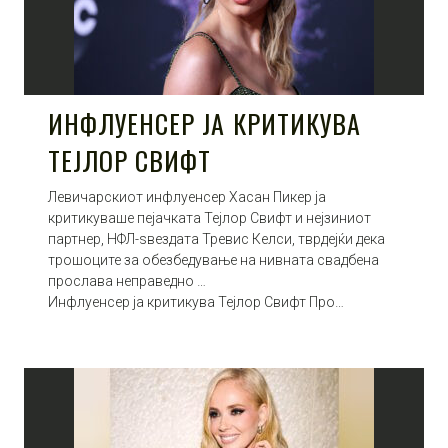
ИНФЛУЕНСЕР ЈА КРИТИКУВА
ТЕЈЛОР СВИФТ
Левичарскиот инфлуенсер Хасан Пикер ја
критикуваше пејачката Тејлор Свифт и нејзиниот
партнер, НФЛ-ѕвездата Тревис Келси, тврдејќи дека
трошоците за обезбедување на нивната свадбена
прослава неправедно …
Инфлуенсер ја критикува Тејлор Свифт Про…