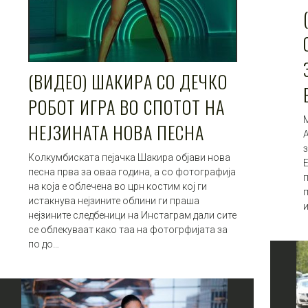
(ВИДЕО) ШАКИРА СО ДЕЧКО
РОБОТ ИГРА ВО СПОТОТ НА
НЕЈЗИНАТА НОВА ПЕСНА
з
Колкумбиската пејачка Шакира објави нова
Е
песна прва за оваа година, а со фотографија
п
на која е облечена во црн костим кој ги
истакнува нејзините облини ги праша
нејзините следбеници на Инстаграм дали сите
се облекуваат како таа на фотогрфијата за
по до…