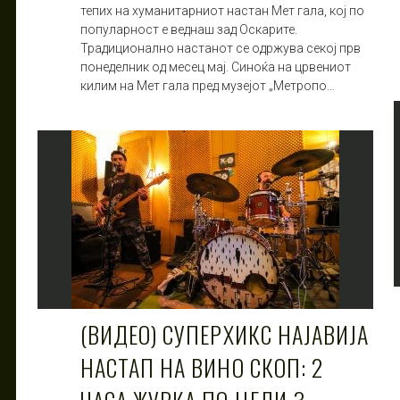
тепих на хуманитарниот настан Мет гала, кој по
популарност е веднаш зад Оскарите.
Традиционално настанот се одржува секој прв
понеделник од месец мај. Синоќа на црвениот
килим на Мет гала пред музејот „Метропо…
(ВИДЕО) СУПЕРХИКС НАЈАВИЈА
НАСТАП НА ВИНО СКОП: 2