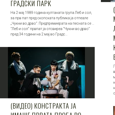
ГРАДСКИ ПАРК
На 2 мај 1989 година култаната група Леб и сол,
за прв пат пред скопската публика ја отпеале
„Чукни во дрво“. Предпремиерата на песната се …
“Леб и сол” првпат ја отсвиреа “Чукни во дрво”
пред 34 години на 2 мај во Градс…
(ВИДЕО) КОНСТРАКТА ЈА