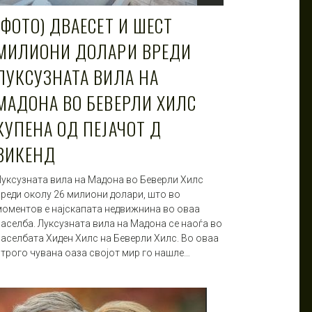
(ФОТО) ДВАЕСЕТ И ШЕСТ
МИЛИОНИ ДОЛАРИ ВРЕДИ
ЛУКСУЗНАТА ВИЛА НА
МАДОНА ВО БЕВЕРЛИ ХИЛС
КУПЕНА ОД ПЕЈАЧОТ Д
ВИКЕНД
Луксузната вила на Мадона во Беверли Хилс
вреди околу 26 милиони долари, што во
моментов е најскапата недвижнина во оваа
населба. Луксузната вила на Мадона се наоѓа во
населбата Хиден Хилс на Беверли Хилс. Во оваа
строго чувана оаза својот мир го нашле…