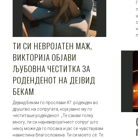
о
ТИ СИ НЕВРОЈАТЕН МАЖ,
ВИКТОРИЈА ОБЈАВИ
ЉУБОВНА ЧЕСТИТКА ЗА
РОДЕНДЕНОТ НА ДЕЈВИД
БЕКАМ
Дејвид Бекам го прослави 47. роденден во
друштво на сопругата, која јавно му го
честиташе роденденот. „Те сакам толку
многу, ти си најневеројатниот сопруг што
некој може да го посака и јас се чувствувам
навистина благословена. Ти си моето сè. Те