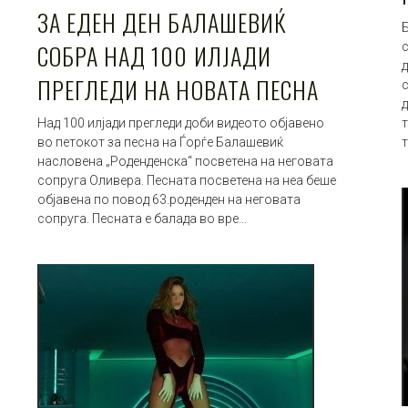
ЗА ЕДЕН ДЕН БАЛАШЕВИЌ
Б
СОБРА НАД 100 ИЛЈАДИ
с
ПРЕГЛЕДИ НА НОВАТА ПЕСНА
с
Над 100 илјади прегледи доби видеото објавено
т
во петокот за песна на Ѓорѓе Балашевиќ
насловена „Роденденска“ посветена на неговата
сопруга Оливера. Песната посветена на неа беше
објавена по повод 63.роденден на неговата
сопруга. Песната е балада во вре…