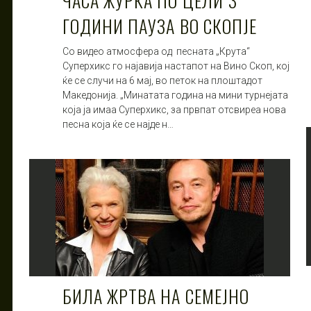
ЧАСА ЖУРКА ПО ЦЕЛИ 3
ГОДИНИ ПАУЗА ВО СКОПЈЕ
Со видео атмосфера од песната „Крута“
Суперхикс го најавија настапот на Вино Скоп, кој
ќе се случи на 6 мај, во петок на плоштадот
Македонија. „Минатата година на мини турнејата
која ја имаа Суперхикс, за првпат отсвиреа нова
песна која ќе се најде н…
БИЛА ЖРТВА НА СЕМЕЈНО