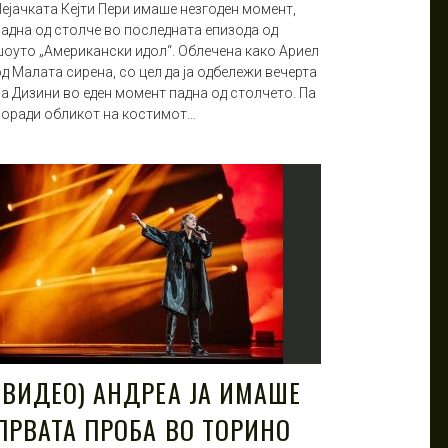
Пејачката Кејти Пери имаше незгоден момент,
падна од столче во последната епизода од
шоуто „Американски идол“. Облечена како Ариел
д Малата сирена, со цел да ја одбележи вечерта
на Дизини во еден момент падна од столчето. Па
поради обликот на костимот…
(ВИДЕО) АНДРЕА ЈА ИМАШЕ
ПРВАТА ПРОБА ВО ТОРИНО