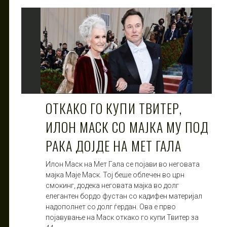
ОТКАКО ГО КУПИ ТВИТЕР,
ИЛОН МАСК СО МАЈКА МУ ПОД
РАКА ДОЈДЕ НА МЕТ ГАЛА
Илон Маск на Мет Гала се појави во неговата
мајка Маје Маск. Тој беше облечен во црн
смокинг, додека неговата мајка во долг
елегантен бордо фустан со кадифен материјал
надополнет со долг ѓердан. Ова е прво
појавување на Маск откако го купи Твитер за