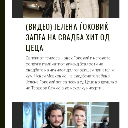
(ВИДЕО) ЈЕЛЕНА ЃОКОВИЌ
ЗАПЕА НА СВАДБА ХИТ ОД
ЦЕЦА
Српскиот тенисер Новак Ѓоковиќ и неговата
сопруга изминатиот викенд беа гости на
свадбата на нивниот долгогодишен пријател и
кум, Невен Марковиќ. На свадбената забава,
Јелена Ѓоковиќ запеа песна од Цеца во друштво
на Теодора Семиќ, а во неколку инсерти…