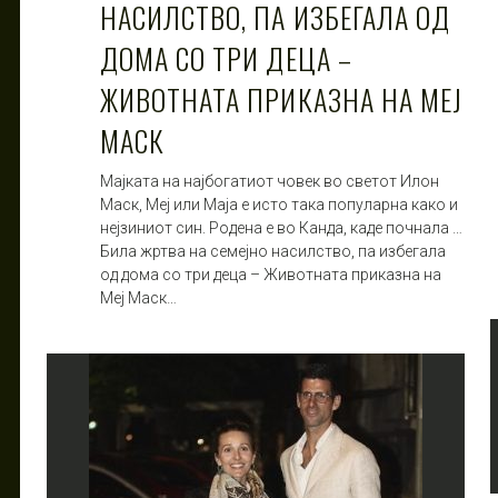
НАСИЛСТВО, ПА ИЗБЕГАЛА ОД
ДОМА СО ТРИ ДЕЦА –
ЖИВОТНАТА ПРИКАЗНА НА МЕЈ
МАСК
Мајката на најбогатиот човек во светот Илон
Маск, Меј или Маја е исто така популарна како и
нејзиниот син. Родена е во Канда, каде почнала …
Била жртва на семејно насилство, па избегала
од дома со три деца – Животната приказна на
Меј Маск…