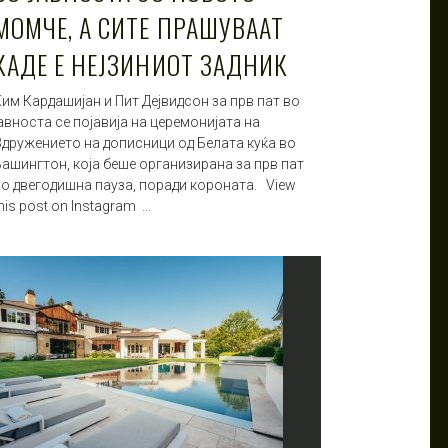
МОМЧЕ, А СИТЕ ПРАШУВААТ
КАДЕ Е НЕЈЗИНИОТ ЗАДНИК
им Кардашијан и Пит Дејвидсон за прв пат во
авноста се појавија на церемонијата на
Здружението на дописници од Белата куќа во
Вашингтон, која беше организирана за прв пат
по двегодишна пауза, поради короната. View
his post on Instagram …