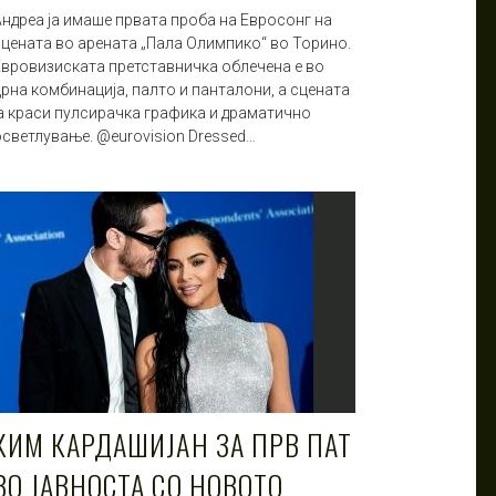
Андреа ја имаше првата проба на Евросонг на
сцената во арената „Пала Олимпико“ во Торино.
Евровизиската претставничка облечена е во
црна комбинација, палто и панталони, а сцената
ја краси пулсирачка графика и драматично
осветлување. @eurovision Dressed…
КИМ КАРДАШИЈАН ЗА ПРВ ПАТ
ВО ЈАВНОСТА СО НОВОТО