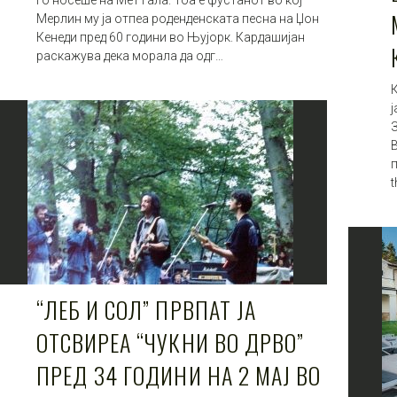
го носеше на Мет гала. Тоа е фустанот во кој
Мерлин му ја отпеа роденденската песна на Џон
Кенеди пред 60 години во Њујорк. Кардашијан
раскажува дека морала да одг…
К
ј
t
“ЛЕБ И СОЛ” ПРВПАТ ЈА
ОТСВИРЕА “ЧУКНИ ВО ДРВО”
ПРЕД 34 ГОДИНИ НА 2 МАЈ ВО