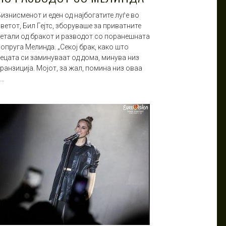
изнисменот и еден од најбогатите луѓе во
ветот, Бил Гејтс, зборуваше за приватните
детали од бракот и разводот со поранешната
опруга Мелинда. „Секој брак, како што
децата си заминуваат од дома, минува низ
ранзиција. Мојот, за жал, помина низ оваа
т…