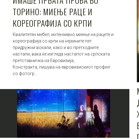
ИМАШЕ ПРВАТА ПРОБА ВО
ТОРИНО: МИЕЊЕ РАЦЕ И
КОРЕОГРАФИЈА СО КРПИ
Квалитетен мебел, интензивно миење на рацете и
кореографија со крпи на нејзините пет
придружни вокали, како и во претходните
настапи, вака ќе изгледа настапот на српската
претставничка на Евровизија,
Констракта, пишува на евровизискиот профил
со фотогр…