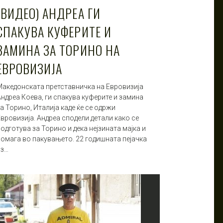
(ВИДЕО) АНДРЕА ГИ
СПАКУВА КУФЕРИТЕ И
ЗАМИНА ЗА ТОРИНО НА
ЕВРОВИЗИЈА
Македонската претставничка на Евровизија
Андрeа Коева, ги спакува куферите и замина
а Торино, Италија каде ќе се одржи
вровизија. Андреа сподели детали како се
одготува за Торино и дека нејзината мајка и
помага во пакувањето. 22 годишната пејачка
из…