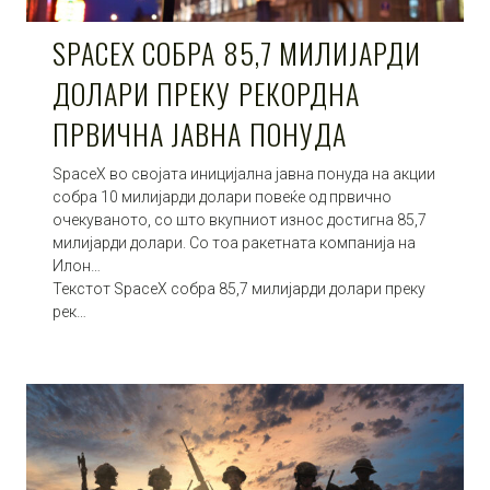
SPACEX СОБРА 85,7 МИЛИЈАРДИ
ДОЛАРИ ПРЕКУ РЕКОРДНА
ПРВИЧНА ЈАВНА ПОНУДA
SpaceX во својата иницијална јавна понуда на акции
собра 10 милијарди долари повеќе од првично
очекуваното, со што вкупниот износ достигна 85,7
милијарди долари. Со тоа ракетната компанија на
Илон…
Текстот SpaceX собра 85,7 милијарди долари преку
рек…