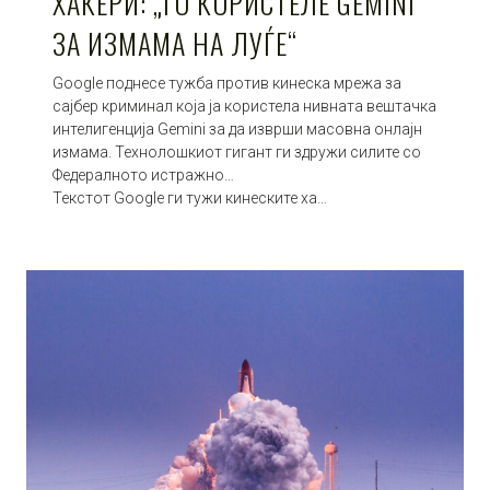
ХАКЕРИ: „ГО КОРИСТЕЛЕ GEMINI
ЗА ИЗМАМА НА ЛУЃЕ“
Google поднесе тужба против кинеска мрежа за
сајбер криминал која ја користела нивната вештачка
интелигенција Gemini за да изврши масовна онлајн
измама. Технолошкиот гигант ги здружи силите со
Федералното истражно…
Текстот Google ги тужи кинеските ха…