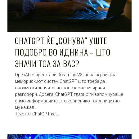
CHATGPT ЌЕ „СОНУВА“ УШТЕ
ПОДОБРО ВО ИДНИНА – ШТО
ЗНАЧИ ТОА ЗА ВАС?
OpenAI го претстави Dreaming V3, нова верзија на
меморискиот систем ChatGPT што треба да
овозможи значително поперсонализирани
разговори. Досега, ChatGPT главно ги запомнуваше
само информациите што корисникот експлицитно
му кажал…
Текстот ChatGPT ќе …