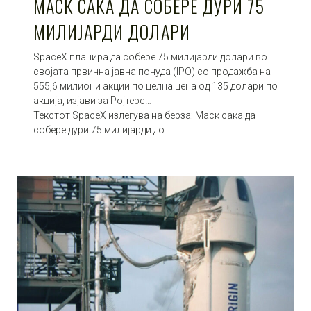
МАСК САКА ДА СОБЕРЕ ДУРИ 75
МИЛИЈАРДИ ДОЛАРИ
SpaceX планира да собере 75 милијарди долари во
својата првична јавна понуда (IPO) со продажба на
555,6 милиони акции по целна цена од 135 долари по
акција, изјави за Ројтерс…
Текстот SpaceX излегува на берза: Маск сака да
собере дури 75 милијарди до…