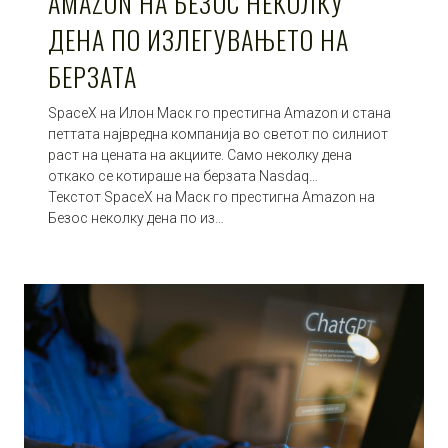
AMAZON НА БЕЗОС НЕКОЛКУ
ДЕНА ПО ИЗЛЕГУВАЊЕТО НА
БЕРЗАТА
SpaceX на Илон Маск го престигна Amazon и стана
петтата највредна компанија во светот по силниот
раст на цената на акциите. Само неколку дена
откако се котираше на берзата Nasdaq…
Текстот SpaceX на Маск го престигна Amazon на
Безос неколку дена по из…