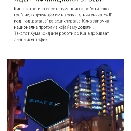
Кина ги третира своите хуманоидни роботи како
граѓани, доделувајќи им на секој од нив уникатен ID
код – од „раѓање“ до рециклирање. Кина започна
национална програма која ќе му додели…
Текстот Хуманоидните роботи во Кина добиваат
лични идентифик…