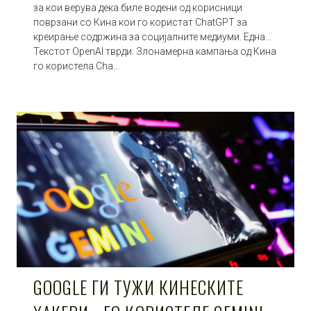
за кои верува дека биле водени од корисници
поврзани со Кина кои го користат ChatGPT за
креирање содржина за социјалните медиуми. Една…
Текстот OpenAI тврди: Злонамерна кампања од Кина
го користела Cha…
GOOGLE ГИ ТУЖИ КИНЕСКИТЕ