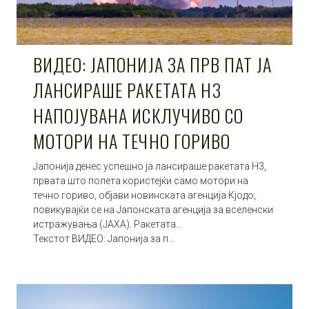
ВИДЕО: ЈАПОНИЈА ЗА ПРВ ПАТ ЈА
ЛАНСИРАШЕ РАКЕТАТА H3
НАПОЈУВАНА ИСКЛУЧИВО СО
МОТОРИ НА ТЕЧНО ГОРИВО
Јапонија денес успешно ја лансираше ракетата H3,
првата што полета користејќи само мотори на
течно гориво, објави новинската агенција Кјодо,
повикувајќи се на Јапонската агенција за вселенски
истражувања (JAXA). Ракетата…
Текстот ВИДЕО: Јапонија за п…