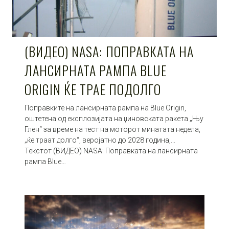
(ВИДЕО) NASA: ПОПРАВКАТА НА
ЛАНСИРНАТА РАМПА BLUE
ORIGIN ЌЕ ТРАЕ ПОДОЛГО
Поправките на лансирната рампа на Blue Origin,
оштетена од експлозијата на џиновската ракета „Њу
Глен“ за време на тест на моторот минатата недела,
„ќе траат долго“, веројатно до 2028 година,…
Текстот (ВИДЕО) NASA: Поправката на лансирната
рампа Blue…