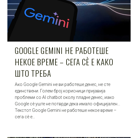
GOOGLE GEMINI НЕ РАБОТЕШЕ
НЕКОЕ ВРЕМЕ – СЕГА СÈ Е КАКО
ШТО ТРЕБА
Ако Google Gemini не ви работеше денес, не сте
единствени. Голем број корисници пријавија
проблеми со AI chatbot околу пладне денес, иако
Google сè уште не потврди дека имало официјален…
Текстот Google Gemini не работеше некое време –
сега сè е…