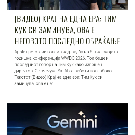
(ВИДЕО) КРАЈ НА ЕДНА ЕРА: ТИМ
КУК СИ ЗАМИНУВА, ОВА Е
НЕГОВОТО ПОСЛЕДНО ОБРАЌАЊЕ
Apple претстави голема надградба на Siri на својата
годишна конференција WWDC 2026. Тоа беше и
последниот говор на Тим Кук како извршен
директор. Се очекува Siri AI да работи подлабоко…
Текстот (Видео) Крај на една ера: Тим Кук си
заминува, ова е нег…