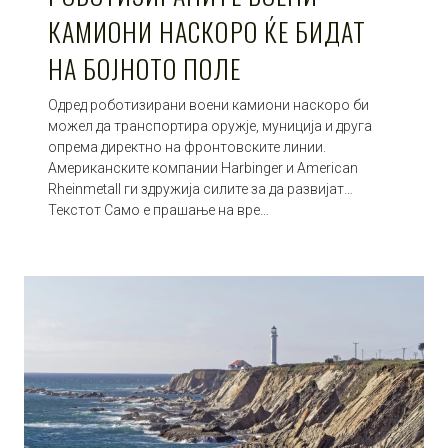
КАМИОНИ НАСКОРО ЌЕ БИДАТ
НА БОЈНОТО ПОЛЕ
Одред роботизирани воени камиони наскоро би
можел да транспортира оружје, муниција и друга
опрема директно на фронтовските линии.
Американските компании Harbinger и American
Rheinmetall ги здружија силите за да развијат…
Текстот Само е прашање на вре…