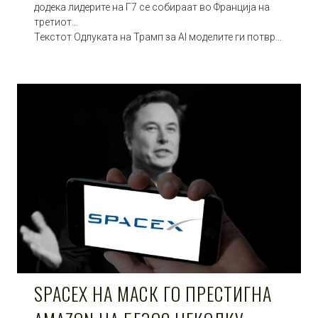
додека лидерите на Г7 се собираат во Франција на
третиот…
Текстот Одлуката на Трамп за AI моделите ги потвр…
SPACEX НА МАСК ГО ПРЕСТИГНА