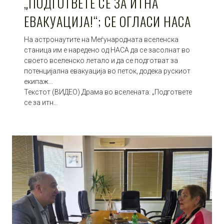
„ПОДГОТВЕТЕ СЕ ЗА ИТНА
ЕВАКУАЦИЈА!“; СЕ ОГЛАСИ НАСА
На астронаутите на Меѓународната вселенска
станица им е наредено од НАСА да се засолнат во
своето вселенско летало и да се подготват за
потенцијална евакуација во петок, додека рускиот
екипаж…
Текстот (ВИДЕО) Драма во вселената: „Подгответе
се за итн…