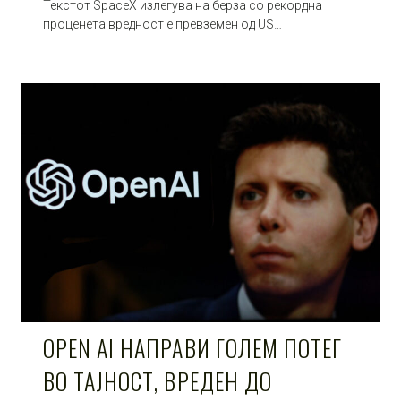
Текстот SpaceX излегува на берза со рекордна
проценета вредност е превземен од US…
OPEN AI НАПРАВИ ГОЛЕМ ПОТЕГ
ВО ТАЈНОСТ, ВРЕДЕН ДО