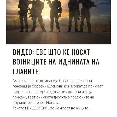
ВИДЕО: ЕВЕ ШТО ЌЕ НОСАТ
ВОЈНИЦИТЕ НА ИДНИНАТА НА
ГЛАВИТЕ
Американската компанија Galvion разви нова
генерација борбени шлемови кои можат да примаат
видео сигнали од извидувачки дронови и да ја
прикажуваат снимката директно пред очите на
војниците на терен. Новата…
Текстот ВИДЕО: Еве што ќе носат војниците …