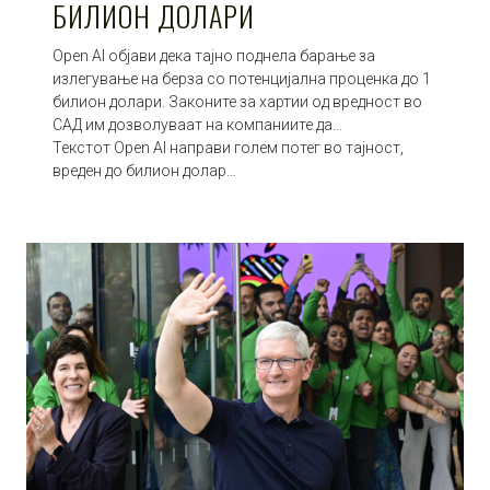
БИЛИОН ДОЛАРИ
Open AI објави дека тајно поднела барање за
излегување на берза со потенцијална проценка до 1
билион долари. Законите за хартии од вредност во
САД им дозволуваат на компаниите да…
Текстот Open AI направи голем потег во тајност,
вреден до билион долар…