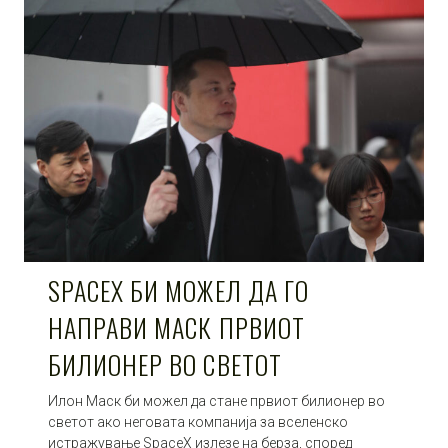
SPACEX БИ МОЖЕЛ ДА ГО
НАПРАВИ МАСК ПРВИОТ
БИЛИОНЕР ВО СВЕТОТ
Илон Маск би можел да стане првиот билионер во
светот ако неговата компанија за вселенско
истражување SpaceX излезе на берза, според