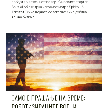
победи во важен натпревар. Кинескиот стартап
Spirit AI објави дека неговиот модел Spirit v1.6…
Текстот Техно војната се загрева: Кина добива
важна битка е …
САМО Е ПРАШАЊЕ НА ВРЕМЕ:
РОБОТИЗИРАНИТЕ ВОЕНИ