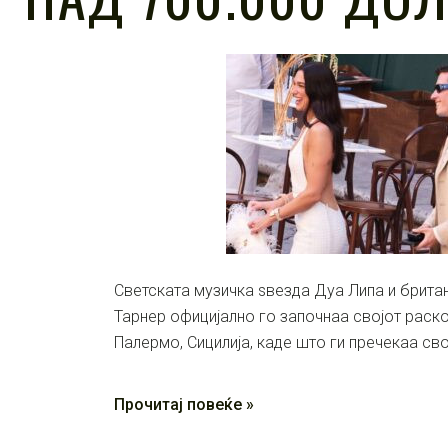
Светската музичка ѕвезда Дуа Липа и брита
Тарнер официјално го започнаа својот раск
Палермо, Сицилија, каде што ги пречекаа св
Прочитај повеќе »