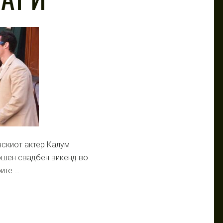
нскиот актер Калум
ошен свадбен викенд во
оите …