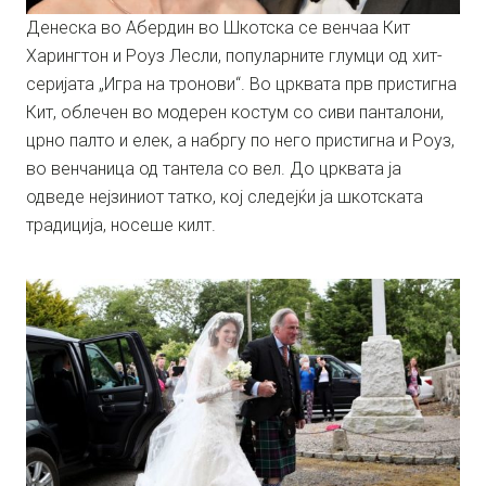
Денеска во Абердин во Шкотска се венчаа Кит
Харингтон и Роуз Лесли, популарните глумци од хит-
серијата „Игра на тронови“. Во црквата прв пристигна
Кит, облечен во модерен костум со сиви панталони,
црно палто и елек, а набргу по него пристигна и Роуз,
во венчаница од тантела со вел. До црквата ја
одведе нејзиниот татко, кој следејќи ја шкотската
традиција, носеше килт.