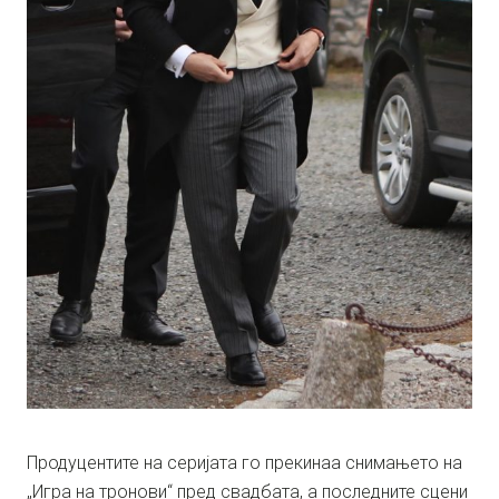
Продуцентите на серијата го прекинаа снимањето на
„Игра на тронови“ пред свадбата, а последните сцени