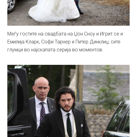
Меѓу гостите на свадбата на Џон Сноу и Игрит се и
Емилија Кларк, Софи Тарнер и Питер Динклиџ, сите
глумци во најскапата серија во моментов.