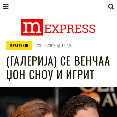
M EXPRESS
За тие што не гледаат вести на
ФРАЕР(К)И
23.06.2018
16:40
Сител
(ГАЛЕРИЈА) СЕ ВЕНЧАА
ЏОН СНОУ И ИГРИТ