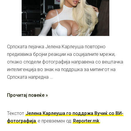
Српската пејачка Јелена Карлеуша повторно
предизвика бројни реакции на социјалните мрежи,
откако сподели фотографија направена со вештачка
интелигенција во знак на поддршка за митингот на
Српската напредна …
Прочитај повеќе »
Текстот
Јелена Карлеуша го поддржа Вучиќ со ВИ-
фотографија
е превземен од
Reporter.mk
.