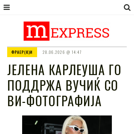
M EXPRESS
За тие што не гледаат вести на
ФРАЕР(К)И
28.06.2026
14:47
Сител
ЈЕЛЕНА КАРЛЕУША ГО
ПОДДРЖА ВУЧИЌ СО
ВИ-ФОТОГРАФИЈА