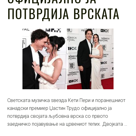
ПОТВРДИЈА ВРСКАТА
Светската музичка ѕвезда Кети Пери и поранешниот
канадски премиер Џастин Трудо официјално ја
потврдија својата љубовна врска со првото
заедничко појавување на црвениот тепих. Двојката …