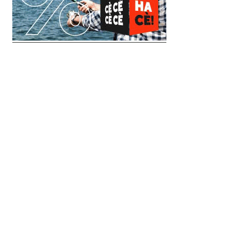
© 2018 Clip Media Group
Made with love by
Pixelgrade
Импресум