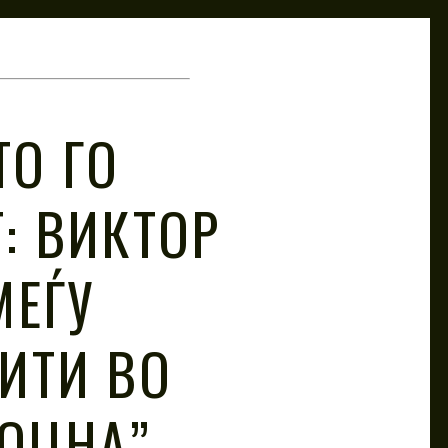
О ГО
: ВИКТОР
МЕЃУ
ИТИ ВО
ДОЦНА”