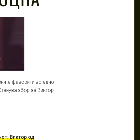
вните фаворити во едно
Станува збор за Виктор
от: Виктор од