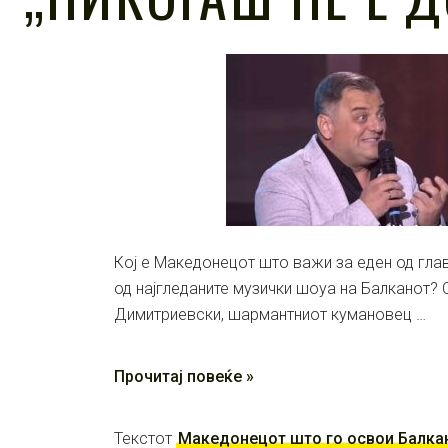
Кој е Македонецот што важи за еден од гла
од најгледаните музички шоуа на Балканот? 
Димитриевски, шармантниот кумановец …
Прочитај повеќе »
Текстот
Македонецот што го освои Балкан