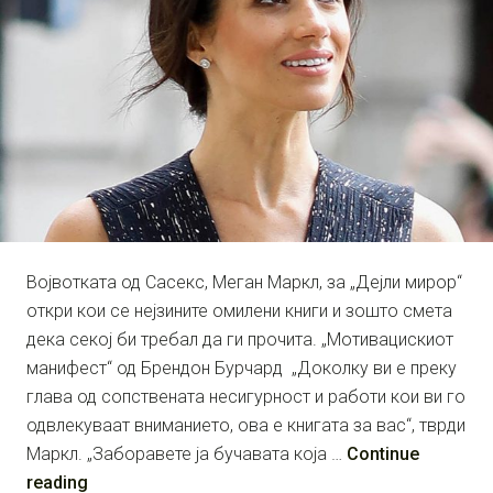
Војвотката од Сасекс, Меган Маркл, за „Дејли мирор“
откри кои се нејзините омилени книги и зошто смета
дека секој би требал да ги прочита. „Мотивацискиот
манифест“ од Брендон Бурчард „Доколку ви е преку
глава од сопствената несигурност и работи кои ви го
одвлекуваат вниманието, ова е книгата за вас“, тврди
Маркл. „Заборавете ја бучавата која …
Continue
reading