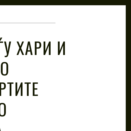
У ХАРИ И
СО
РТИТЕ
О
А