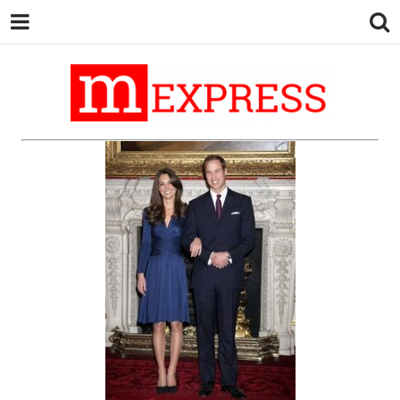
M EXPRESS
За тие што не гледаат вести на
Сител