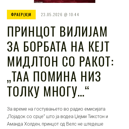
ФРАЕР(К)И
23.05.2026
10:44
ПРИНЦОТ ВИЛИЈАМ
ЗА БОРБАТА НА КЕЈТ
МИДЛТОН СО РАКОТ:
„ТАА ПОМИНА НИЗ
ТОЛКУ МНОГУ…“
За време на гостувањето во радио емисијата
„Појадок со срце“ што ја водеа Џејми Тикстон и
Аманда Холден, принцот од Велс не штедеше