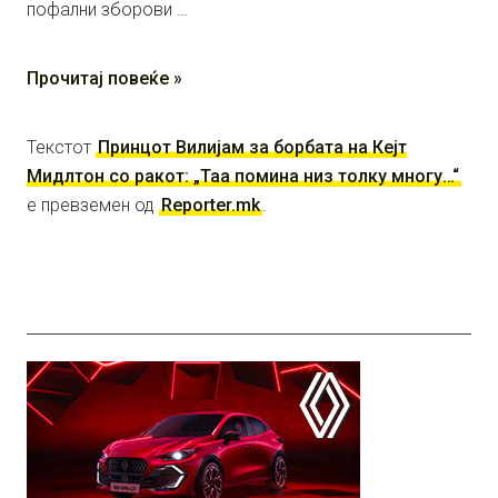
пофални зборови …
Прочитај повеќе »
Текстот
Принцот Вилијам за борбата на Кејт
Мидлтон со ракот: „Таа помина низ толку многу…“
е превземен од
Reporter.mk
.