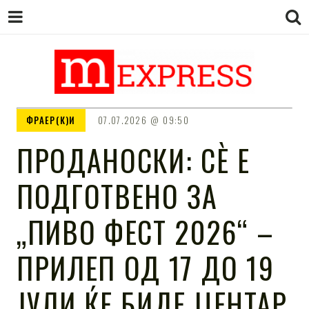
M EXPRESS
За тие што не гледаат вести на
ФРАЕР(К)И
07.07.2026
09:50
Сител
ПРОДАНОСКИ: СÈ Е
ПОДГОТВЕНО ЗА
„ПИВО ФЕСТ 2026“ –
ПРИЛЕП ОД 17 ДО 19
ЈУЛИ ЌЕ БИДЕ ЦЕНТАР