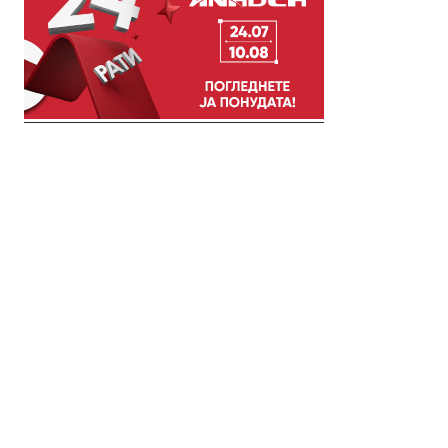
© 2018 Clip Media Group
Made with love by
Pixelgrade