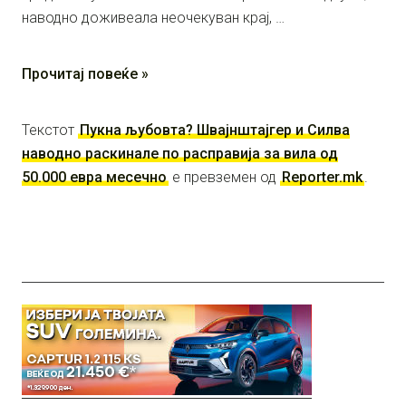
наводно доживеала неочекуван крај, …
Прочитај повеќе »
Текстот
Пукна љубовта? Швајнштајгер и Силва
наводно раскинале по расправија за вила од
50.000 евра месечно
е превземен од
Reporter.mk
.