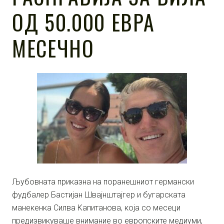
ОД 50.000 ЕВРА
МЕСЕЧНО
Љубовната приказна на поранешниот германски
фудбалер Бастијан Швајнштајгер и бугарската
манекенка Силва Капитанова, која со месеци
предизвикуваше внимание во европските медиуми,