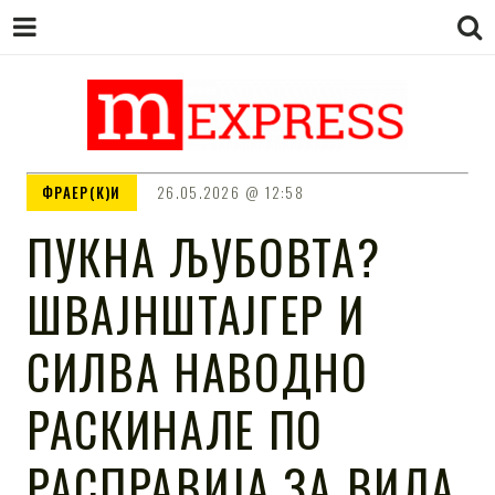
M EXPRESS
За тие што не гледаат вести на
ФРАЕР(К)И
26.05.2026
12:58
Сител
ПУКНА ЉУБОВТА?
ШВАЈНШТАЈГЕР И
СИЛВА НАВОДНО
РАСКИНАЛЕ ПО
РАСПРАВИЈА ЗА ВИЛА