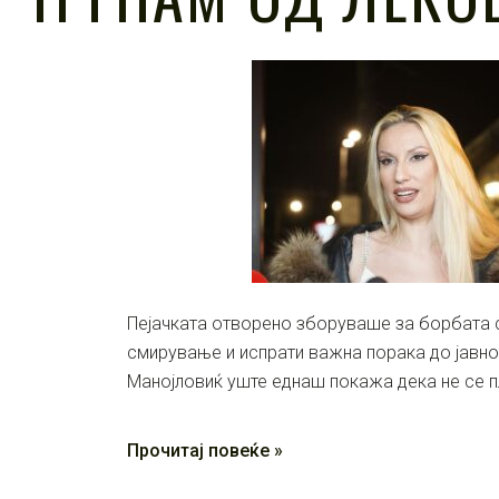
Пејачката отворено зборуваше за борбата с
смирување и испрати важна порака до јавно
Манојловиќ уште еднаш покажа дека не се 
Прочитај повеќе »