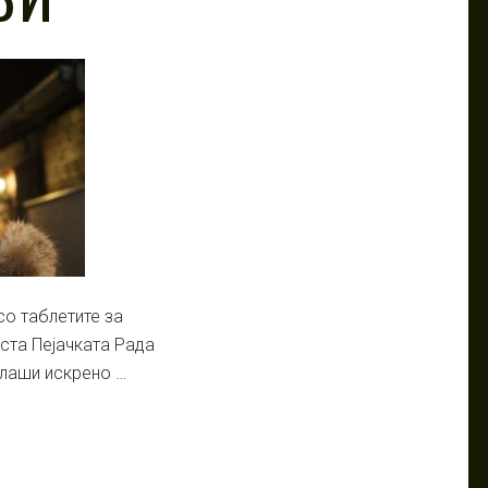
о таблетите за
ста Пејачката Рада
плаши искрено …