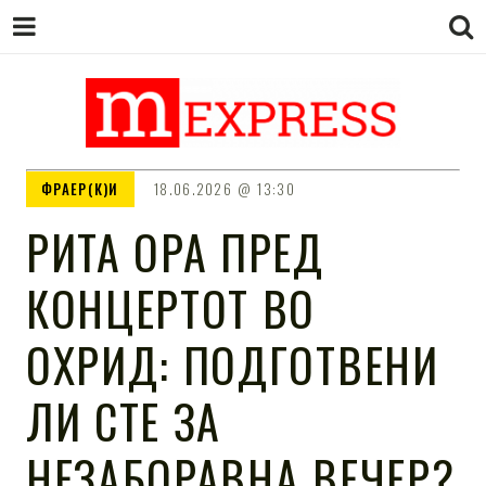
M EXPRESS
За тие што не гледаат вести на
ФРАЕР(К)И
18.06.2026
13:30
Сител
РИТА ОРА ПРЕД
КОНЦЕРТОТ ВО
ОХРИД: ПОДГОТВЕНИ
ЛИ СТЕ ЗА
НЕЗАБОРАВНА ВЕЧЕР?