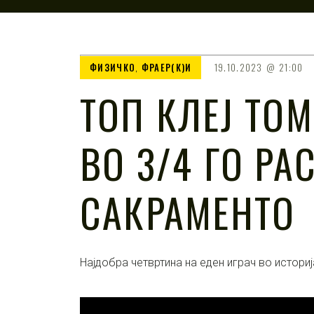
ФИЗИЧКО
,
ФРАЕР(К)И
19.10.2023
21:00
ТОП КЛЕЈ ТО
ВО 3/4 ГО РА
САКРАМЕНТО
Најдобра четвртина на еден играч во истори