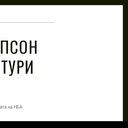
МПСОН
СТУРИ
јата на НБА