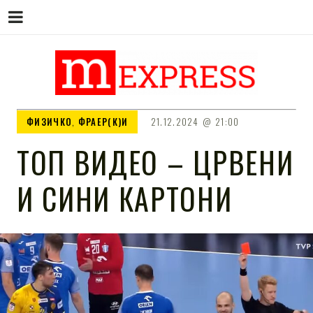
M EXPRESS
За тие што не гледаат вести на
ФИЗИЧКО
,
ФРАЕР(К)И
21.12.2024
21:00
Сител
ТОП ВИДЕО – ЦРВЕНИ
И СИНИ КАРТОНИ