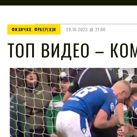
ФИЗИЧКО
,
ФРАЕР(К)И
29.10.2023
21:00
ТОП ВИДЕО – КО