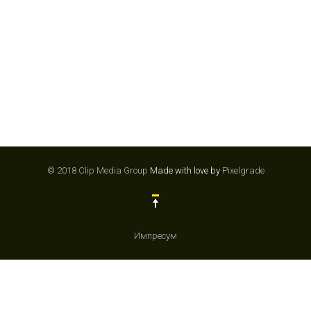
© 2018 Clip Media Group
Made with love by
Pixelgrade
Импресум