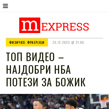
M EXPRESS
За тие што не гледаат вести на
ФИЗИЧКО
,
ФРАЕР(К)И
25.12.2023
21:00
Сител
ТОП ВИДЕО –
НАЈДОБРИ НБА
ПОТЕЗИ ЗА БОЖИК