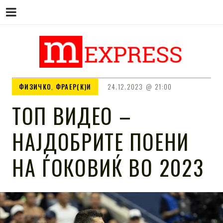
M EXPRESS
За тие што не гледаат вести на
ФИЗИЧКО
,
ФРАЕР(К)И
24.12.2023
21:00
Сител
ТОП ВИДЕО –
НАЈДОБРИТЕ ПОЕНИ
НА ЃОКОВИЌ ВО 2023