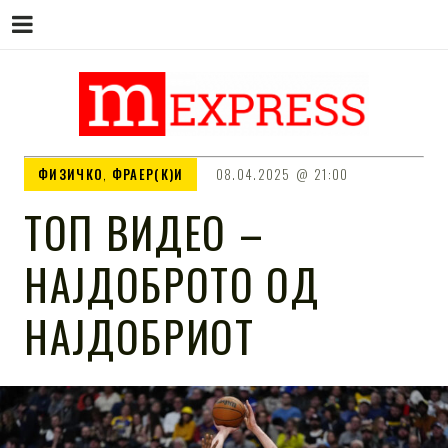
M EXPRESS
За тие што не гледаат вести на
ФИЗИЧКО
,
ФРАЕР(К)И
08.04.2025
21:00
Сител
ТОП ВИДЕО –
НАЈДОБРОТО ОД
НАЈДОБРИОТ