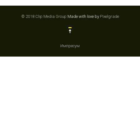
© 2018 Clip Media Group
Made with love by
Pixelgrade
Импресум