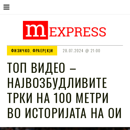
M EXPRESS
За тие што не гледаат вести на
ФИЗИЧКО
,
ФРАЕР(К)И
28.07.2024
21:00
Сител
ТОП ВИДЕО –
НАЈВОЗБУДЛИВИТЕ
ТРКИ НА 100 МЕТРИ
ВО ИСТОРИЈАТА НА ОИ