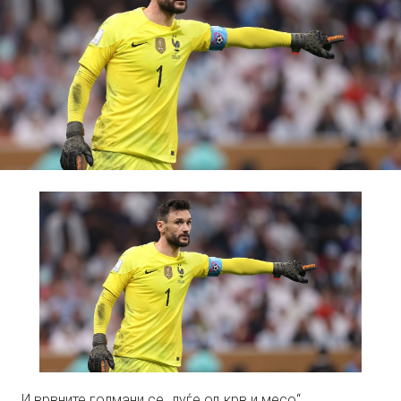
И врвните голмани се „луѓе од крв и месо“