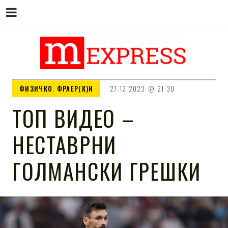
M EXPRESS
За тие што не гледаат вести на
ФИЗИЧКО
,
ФРАЕР(К)И
27.12.2023
21:30
Сител
ТОП ВИДЕО –
НЕСТАВРНИ
ГОЛМАНСКИ ГРЕШКИ