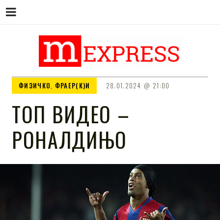
M EXPRESS
За тие што не гледаат вести на
ФИЗИЧКО
,
ФРАЕР(К)И
28.01.2024
21:00
Сител
ТОП ВИДЕО –
РОНАЛДИЊО