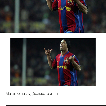
Мајстор на фудбалската игра