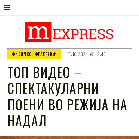
M EXPRESS
За тие што не гледаат вести на
ФИЗИЧКО
,
ФРАЕР(К)И
10.10.2024
12:43
Сител
ТОП ВИДЕО –
СПЕКТАКУЛАРНИ
ПОЕНИ ВО РЕЖИЈА НА
НАДАЛ