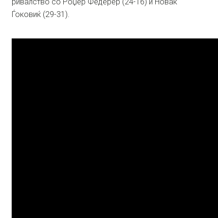
ривалство со Роџер Федерер (24-16) и Новак
Ѓоковиќ (29-31).