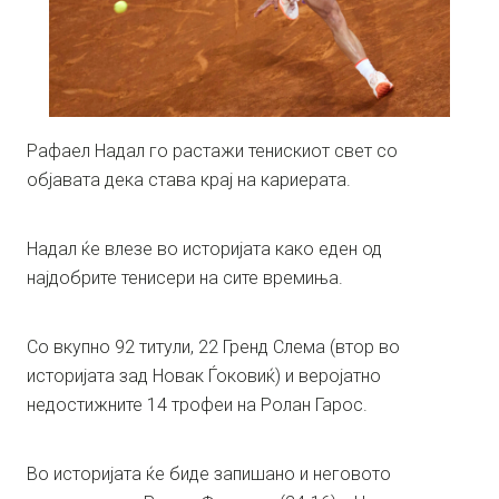
Рафаел Надал го растажи тенискиот свет со
објавата дека става крај на кариерата.
Надал ќе влезе во историјата како еден од
најдобрите тенисери на сите времиња.
Со вкупно 92 титули, 22 Гренд Слема (втор во
историјата зад Новак Ѓоковиќ) и веројатно
недостижните 14 трофеи на Ролан Гарос.
Во историјата ќе биде запишано и неговото