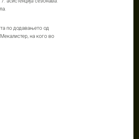
17. асистенција сезонава.
ла.
ута по додавањето од
 Мекалистер, на кого во