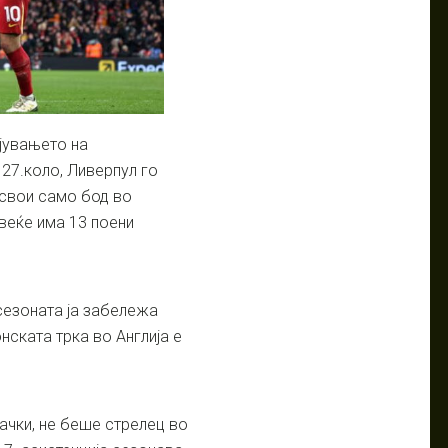
јувањето на
27.коло, Ливерпул го
освои само бод во
веќе има 13 поени
сезоната ја забележа
ската трка во Англија е
ачки, не беше стрелец во