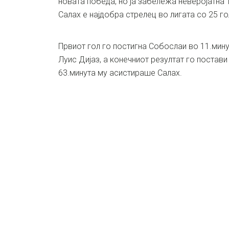
новата победа, но ја забележа неверојатна 
Салах е најдобра стрелец во лигата со 25 го
Првиот гол го постигна Собослаи во 11.мин
Луис Дијаз, а конечниот резултат го постави
63.минута му асистираше Салах.