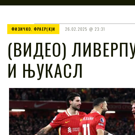
ФИЗИЧКО
,
ФРАЕР(К)И
26.02.2025
23:31
(ВИДЕО) ЛИВЕРП
И ЊУКАСЛ