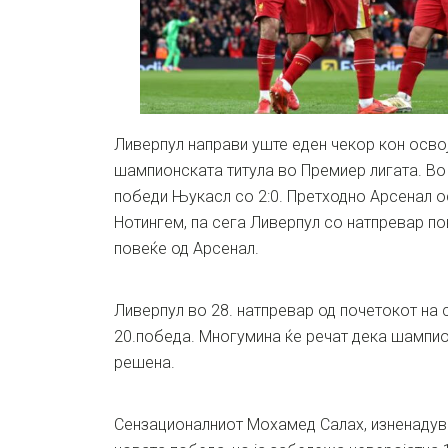
Ливерпул направи уште еден чекор кон осво
шампионската титула во Премиер лигата. Во 
победи Њукасл со 2:0. Претходно Арсенал 
Нотингем, па сега Ливерпул со натпревар по
повеќе од Арсенал.
Ливерпул во 28. натпревар од почетокот на 
20.победа. Многумина ќе речат дека шампион
решена.
Сензационалниот Мохамед Салах, изненадув