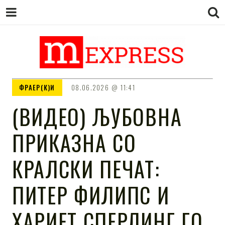
M EXPRESS
За тие што не гледаат вести на
ФРАЕР(К)И
08.06.2026
11:41
Сител
(ВИДЕО) ЉУБОВНА
ПРИКАЗНА СО
КРАЛСКИ ПЕЧАТ:
ПИТЕР ФИЛИПС И
ХАРИЕТ СПЕРЛИНГ ГО