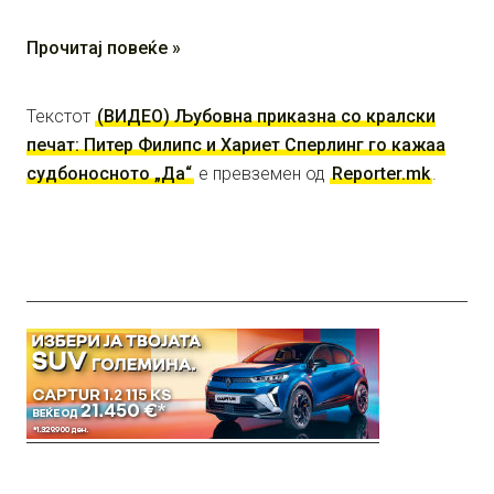
Прочитај повеќе »
Текстот
(ВИДЕО) Љубовна приказна со кралски
печат: Питер Филипс и Хариет Сперлинг го кажаа
судбоносното „Да“
е превземен од
Reporter.mk
.