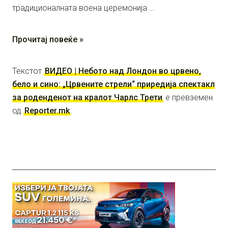
традиционалната воена церемонија …
Прочитај повеќе »
Текстот
ВИДЕО | Небото над Лондон во црвено,
бело и сино: „Црвените стрели“ приредија спектакл
за роденденот на кралот Чарлс Трети
е превземен
од
Reporter.mk
.