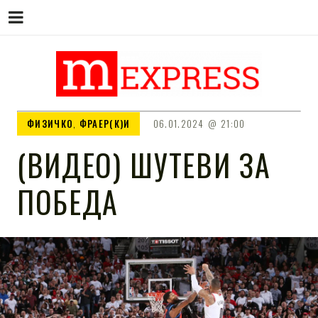
M EXPRESS
За тие што не гледаат вести на
ФИЗИЧКО
,
ФРАЕР(К)И
06.01.2024
21:00
Сител
(ВИДЕО) ШУТЕВИ ЗА
ПОБЕДА