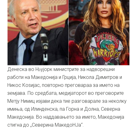
Денеска во Њујорк министрите за надворешни
работи на Македонија и Грција, Никола Димитров и
Никос Коѕијас, повторно преговараа за името на
земјава. По средбата, медијаторот во преговорите
Метју Нимиц изјави дека тие разговарале за неколку
имиња, од Илинденска, па Горна и Долна, Северна
Македонија. Во наддавањето за името, Македонија
стигна до „Северина МакедоНЈа“.