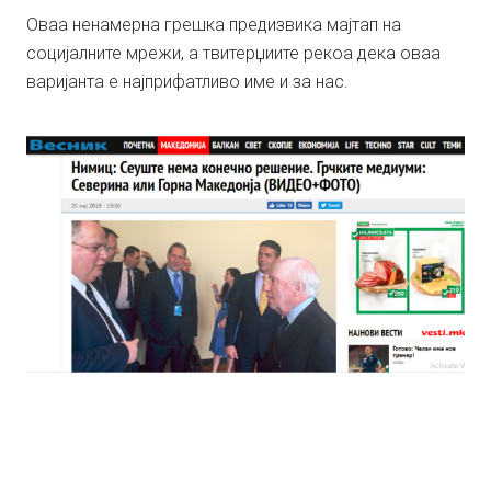
Оваа ненамерна грешка предизвика мајтап на
социјалните мрежи, а твитерџиите рекоа дека оваа
варијанта е најприфатливо име и за нас.