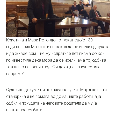
Кристина и Марк Ротондо го тужат својот 30-
годишен син Мајкл оти не сакал да се исели од куќата
и да живее сам. Тие му испратиле пет писма со кои
го известиле дека мора да се исели, ама тој одбива
тоа да го направи тврдејќи дека „не го известиле
навреме”.
Судските документи покажуваат дека Мајкл не плаќа
станарина и не помага во домашните работи, а ја
одбил и понудата на неговите родители да му ја
платат преселбата.