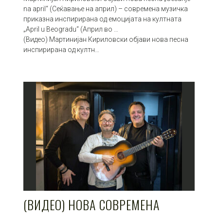
na april“ (Сеќавање на април) – современа музичка
приказна инспирирана од емоцијата на култната
„April u Beogradu“ (Април во …
(Видео) Мартинијан Кириловски објави нова песна
инспирирана од култн…
(ВИДЕО) НОВА СОВРЕМЕНА