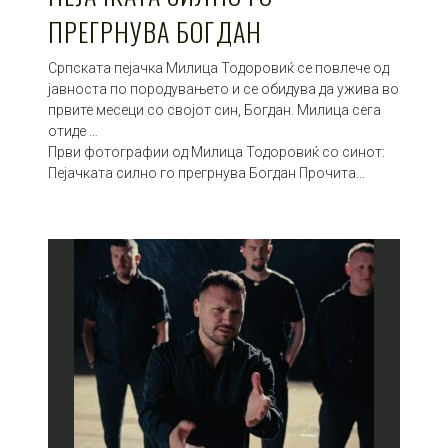
ПРЕГРНУВА БОГДАН
Српската пејачка Милица Тодоровиќ се повлече од
јавноста по породувањето и се обидува да ужива во
првите месеци со својот син, Богдан. Милица сега
отиде …
Први фотографии од Милица Тодоровиќ со синот:
Пејачката силно го прегрнува Богдан Прочита…