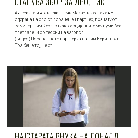
СТАНУВА ЗБОР ЗА ДВОЈНИК
Актерката и водителка Џени Мекарти застана во
одбрана на својот поранешен партнер, познатиот
комичар Џим Кери, откако социјалните медиуми беа
преплавени со теории на заговор …
(Видео) Поранешната партнерка на Џим Кери тврди:
Тоа беше тој, не ст…
НАЈСТАРАТА ВНУКА НА ДОНАЛД