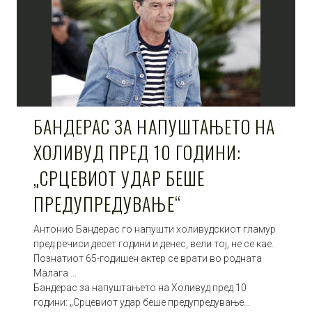
БАНДЕРАС ЗА НАПУШТАЊЕТО НА
ХОЛИВУД ПРЕД 10 ГОДИНИ:
„СРЦЕВИОТ УДАР БЕШЕ
ПРЕДУПРЕДУВАЊЕ“
Антонио Бандерас го напушти холивудскиот гламур
пред речиси десет години и денес, вели тој, не се кае.
Познатиот 65-годишен актер се врати во родната
Малага …
Бандерас за напуштањето на Холивуд пред 10
години: „Срцевиот удар беше предупредување…