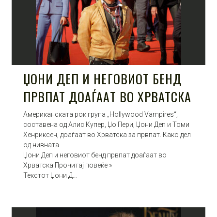
ЏОНИ ДЕП И НЕГОВИОТ БЕНД
ПРВПАТ ДОАЃААТ ВО ХРВАТСКА
Американската рок група „Hollywood Vampires“,
составена од Алис Купер, Џо Пери, Џони Деп и Томи
Хенриксен, доаѓаат во Хрватска за првпат. Како дел
од нивната …
Џони Деп и неговиот бенд првпат доаѓаат во
Хрватска Прочитај повеќе »
Текстот Џони Д…