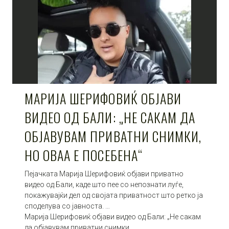
МАРИЈА ШЕРИФОВИЌ ОБЈАВИ
ВИДЕО ОД БАЛИ: „НЕ САКАМ ДА
ОБЈАВУВАМ ПРИВАТНИ СНИМКИ,
НО ОВАА Е ПОСЕБЕНА“
Пејачката Марија Шерифовиќ објави приватно
видео од Бали, каде што пее со непознати луѓе,
покажувајќи дел од својата приватност што ретко ја
споделува со јавноста. …
Марија Шерифовиќ објави видео од Бали: „Не сакам
да објавувам приватни снимки,…