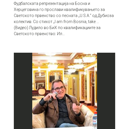
Фудбалската репрезентација на Босна и
Херцеговина го прослави квалификувањето за
Светското првенство со песната „U.S.A.“ од Дубиоза
колектив. Со стихот „I am from Bosnia, take …
(Видео) Лудило во БиХ по квалификациите за
Светското првенство: Ил…