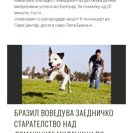
намалува, а младиот изведувач продолжува да има
импресивни успеси во Белград. За помалку од 20
минути, тој го …
Јозиновиќ го распродаде својот 9-ти концерт во
Сава Центар, досега само Лепа Брена и …
БРАЗИЛ ВОВЕДУВА ЗАЕДНИЧКО
СТАРАТЕЛСТВО НАД