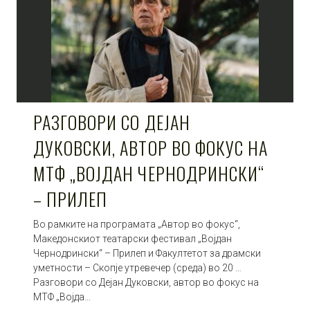
РАЗГОВОРИ СО ДЕЈАН
ДУКОВСКИ, АВТОР ВО ФОКУС НА
МТФ „ВОЈДАН ЧЕРНОДРИНСКИ“
– ПРИЛЕП
Во рамките на програмата „Автор во фокус“,
Македонскиот театарски фестивал „Војдан
Чернодрински“ – Прилеп и Факултетот за драмски
уметности – Скопје утревечер (среда) во 20 …
Разговори со Дејан Дуковски, автор во фокус на
МТФ „Војда…