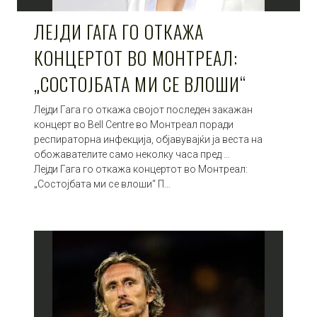
ЛЕЈДИ ГАГА ГО ОТКАЖА
КОНЦЕРТОТ ВО МОНТРЕАЛ:
„СОСТОЈБАТА МИ СЕ ВЛОШИ“
Лејди Гага го откажа својот последен закажан
концерт во Bell Centre во Монтреал поради
респираторна инфекција, објавувајќи ја веста на
обожавателите само неколку часа пред …
Лејди Гага го откажа концертот во Монтреал:
„Состојбата ми се влоши“ П…