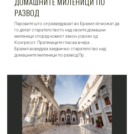
ДОМАШНИТЕ МИЛЕНИЦИ ПО
РАЗВОД
Паровите што се разведуваат во Бразил ќе можат да
го делат старателството над своите домашни
миленици според новиот закон усвоен од
Конгресот. Пратениците гласаа вчера …
Бразил воведува заедничко старателство над
домашните миленици по развод Пр…