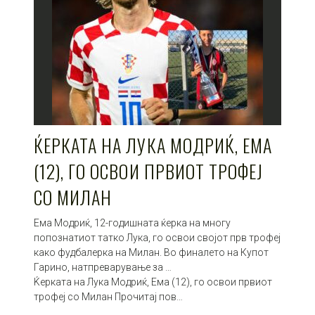
ЌЕРКАТА НА ЛУКА МОДРИЌ, ЕМА
(12), ГО ОСВОИ ПРВИОТ ТРОФЕЈ
СО МИЛАН
Ема Модриќ, 12-годишната ќерка на многу
попознатиот татко Лука, го освои својот прв трофеј
како фудбалерка на Милан. Во финалето на Купот
Гарино, натпреварување за …
Ќерката на Лука Модриќ, Ема (12), го освои првиот
трофеј со Милан Прочитај пов…