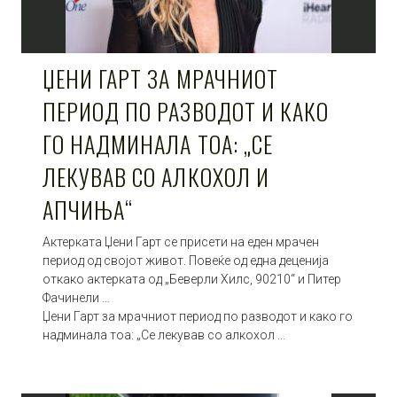
ЏЕНИ ГАРТ ЗА МРАЧНИОТ
ПЕРИОД ПО РАЗВОДОТ И КАКО
ГО НАДМИНАЛА ТОА: „СЕ
ЛЕКУВАВ СО АЛКОХОЛ И
АПЧИЊА“
Актерката Џени Гарт се присети на еден мрачен
период од својот живот. Повеќе од една деценија
откако актерката од „Беверли Хилс, 90210“ и Питер
Фачинели …
Џени Гарт за мрачниот период по разводот и како го
надминала тоа: „Се лекував со алкохол …