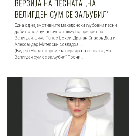
ВЕРЗИЈА НА ПЕСНАТА „НА
ВЕЛИГДЕН СУМ СЕ ЗАЉУБИЛ“
Една од најемотивните македонски љубовни песни
доби ново звучно руво токму во пресрет на
Велигден. Џина Папас Џокси, Драган Спасов Дац и
Александар Митевски создадоа …
(Видео) Нова современа верзија на песната „На
Велигден сум се заљубил“ Прочи…