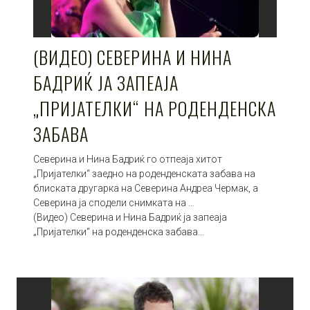
(ВИДЕО) СЕВЕРИНА И НИНА
БАДРИЌ ЈА ЗАПЕАЈА
„ПРИЈАТЕЛКИ“ НА РОДЕНДЕНСКА
ЗАБАВА
Северина и Нина Бадриќ го отпеаја хитот
„Пријателки“ заедно на роденденската забава на
блиската другарка на Северина Андреа Чермак, а
Северина ја сподели снимката на …
(Видео) Северина и Нина Бадриќ ја запеаја
„Пријателки“ на роденденска забава…