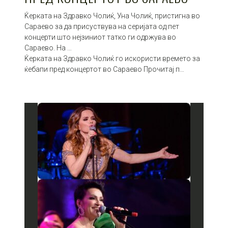
Ќерката на Здравко Чолиќ, Уна Чолиќ, пристигна во
Сараево за да присуствува на серијата од пет
концерти што нејзиниот татко ги одржува во
Сараево. На …
Ќерката на Здравко Чолиќ го искористи времето за
ќебапи пред концертот во Сараево Прочитај п…