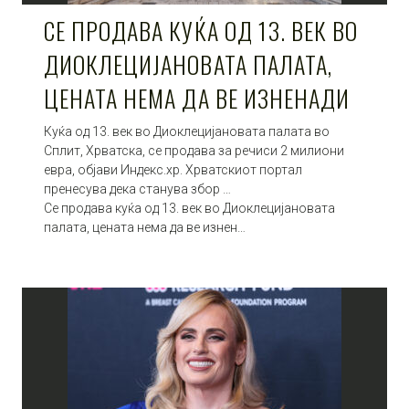
СЕ ПРОДАВА КУЌА ОД 13. ВЕК ВО
ДИОКЛЕЦИЈАНОВАТА ПАЛАТА,
ЦЕНАТА НЕМА ДА ВЕ ИЗНЕНАДИ
Куќа од 13. век во Диоклецијановата палата во
Сплит, Хрватска, се продава за речиси 2 милиони
евра, објави Индекс.хр. Хрватскиот портал
пренесува дека станува збор …
Се продава куќа од 13. век во Диоклецијановата
палата, цената нема да ве изнен…