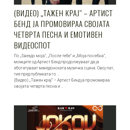
(ВИДЕО) „ТАЖЕН КРАЈ“ – АРТИСТ
БЕНД ЈА ПРОМОВИРАА СВОЈАТА
ЧЕТВРТА ПЕСНА И ЕМОТИВЕН
ВИДЕОСПОТ
По „Ѕвездо моја“, „После тебе“ и „Моја посебна“,
момците од Артист Бенд продолжуваат да ја
збогатуваат македонската музичка сцена. Овој пат,
тие пред публиката го …
(Видео) „Тажен крај“ – Артист Бенд ја промовираа
својата четврта песна и …