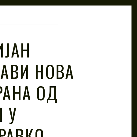
ИЈАН
ЈАВИ НОВА
РАНА ОД
 У
ДРАВКО