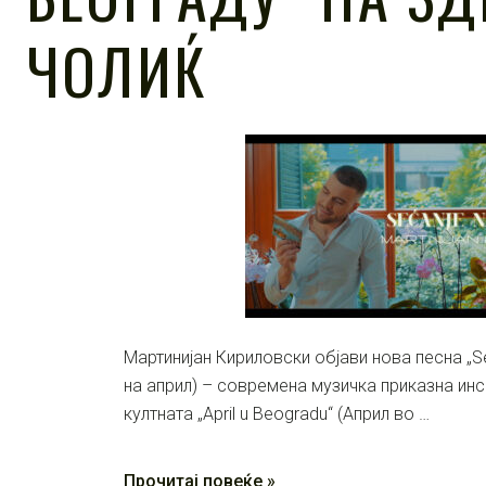
ЧОЛИЌ
Мартинијан Кириловски објави нова песна „Se
на април) – современа музичка приказна инс
култната „April u Beogradu“ (Април во …
Прочитај повеќе »