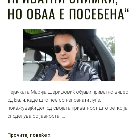
НО ОВАА Е ПОСЕБЕНА“
Пејачката Марија Шерифовиќ објави приватно видео
од Бали, каде што пее со непознати луѓе,
покажувајќи дел од својата приватност што ретко ја
споделува со јавноста. …
Прочитај повеќе »