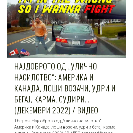
НАЈДОБРОТО ОД „УЛИЧНО
НАСИЛСТВО“: АМЕРИКА И
КАНАДА, ЛОШИ ВОЗАЧИ, УДРИ И
БЕГАЈ, КАРМА, СУДИРИ…
(ДЕКЕМВРИ 2022) / ВИДЕО
The post Најдоброто од „Улично насилство“:
Америка и Канада, лоши возачи, удри и бегај, карма,