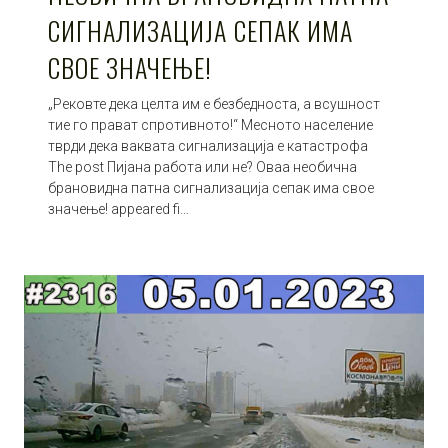
СИГНАЛИЗАЦИЈА СЕПАК ИМА
СВОЕ ЗНАЧЕЊЕ!
„Рековте дека целта им е безбедноста, а всушност
тие го прават спротивното!“ Месното население
тврди дека ваквата сигнализација е катастрофа
The post Пијана работа или не? Оваа необична
брановидна патна сигнализација сепак има свое
значење! appeared fi…