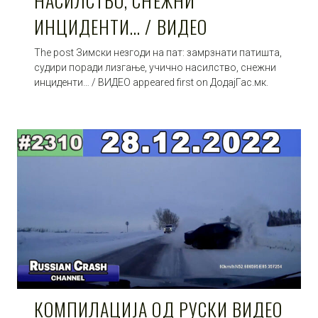
НАСИЛСТВО, СНЕЖНИ
ИНЦИДЕНТИ… / ВИДЕО
The post Зимски незгоди на пат: замрзнати патишта,
судири поради лизгање, учично насилство, снежни
инциденти… / ВИДЕО appeared first on ДодајГас.мк.
КОМПИЛАЦИЈА ОД РУСКИ ВИДЕО