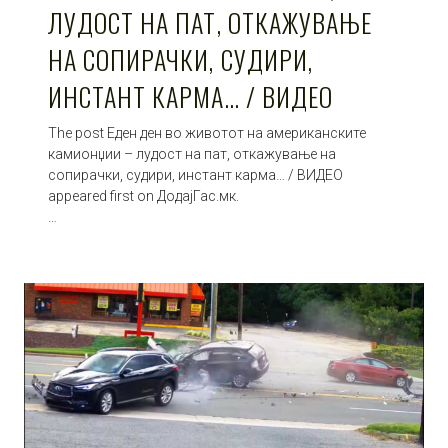
ЛУДОСТ НА ПАТ, ОТКАЖУВАЊЕ
НА СОПИРАЧКИ, СУДИРИ,
ИНСТАНТ КАРМА… / ВИДЕО
The post Еден ден во животот на американските
камионџии – лудост на пат, откажување на
сопирачки, судири, инстант карма… / ВИДЕО
appeared first on ДодајГас.мк.
…