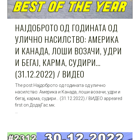
НАЈДОБРОТО ОД ГОДИНАТА ОД
УЛИЧНО НАСИЛСТВО: АМЕРИКА
И КАНАДА, ЛОШИ ВОЗАЧИ, УДРИ
И БЕГАЈ, КАРМА, СУДИРИ…
(31.12.2022) / ВИДЕО
The post Најдоброто од годината од улично
насилство: Америка и Канада, лоши возачи, удри и
бегај, карма, судири… (31.12.2022) / ВИДЕО appeared
first on ДодајГас.мк.
…