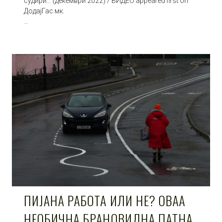
судири… (декември 2022) / ВИДЕО appeared first on
ДодајГас.мк.
…
ПИЈАНА РАБОТА ИЛИ НЕ? ОВАА
НЕОБИЧНА БРАНОВИДНА ПАТНА