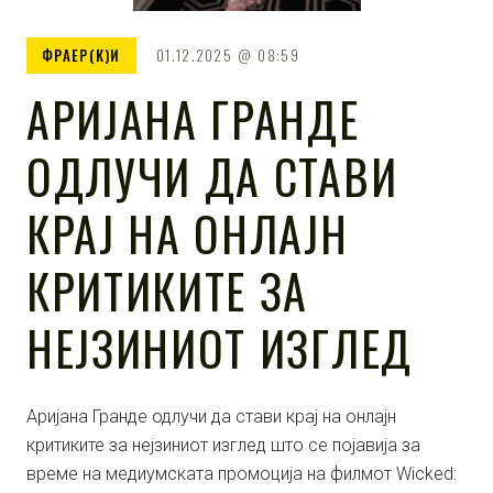
ФРАЕР(К)И
01.12.2025
08:59
АРИЈАНА ГРАНДЕ
ОДЛУЧИ ДА СТАВИ
КРАЈ НА ОНЛАЈН
КРИТИКИТЕ ЗА
НЕЈЗИНИОТ ИЗГЛЕД
Аријана Гранде одлучи да стави крај на онлајн
критиките за нејзиниот изглед што се појавија за
време на медиумската промоција на филмот Wicked: