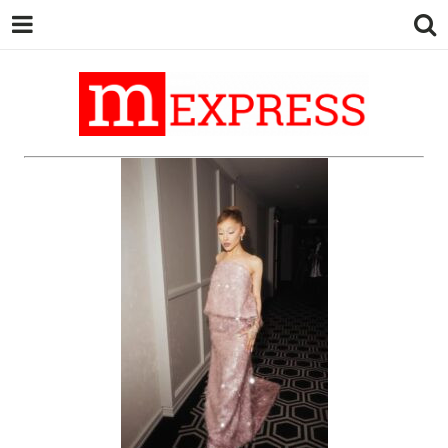
M EXPRESS
За тие што не гледаат вести на
Сител