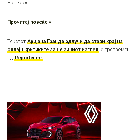
For Good. …
Прочитај повеќе »
Текстот
Аријана Гранде одлучи да стави крај на
онлајн критиките за нејзиниот изглед
е превземен
од
Reporter.mk
.