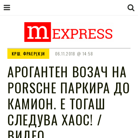
M EXPRESS
За тие што не гледаат вести на
КРШ
,
ФРАЕР(К)И
06.11.2018
14:58
Сител
АРОГАНТЕН ВОЗАЧ НА
PORSCHE ПАРКИРА ДО
КАМИОН. Е ТОГАШ
СЛЕДУВА ХАОС! /
ВИДЕО