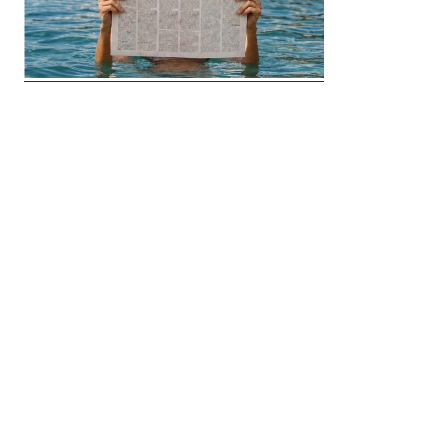
© 2018 Clip Media Group
Made with love by
Pixelgrade
Импресум