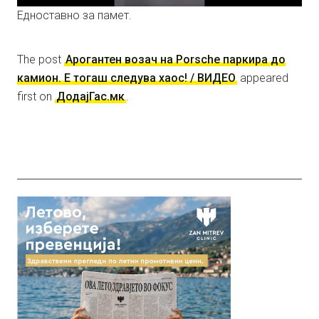
Едноставно за памет.
The post
Арогантен возач на Porsche паркира до
камион. Е тогаш следува хаос! / ВИДЕО
appeared
first on
ДодајГас.мк
.