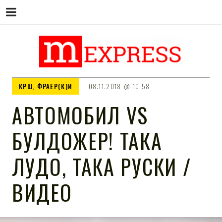
M EXPRESS
За тие што не гледаат вести на
КРШ
,
ФРАЕР(К)И
08.11.2018
10:58
Сител
АВТОМОБИЛ VS
БУЛДОЖЕР! ТАКА
ЛУДО, ТАКА РУСКИ /
ВИДЕО