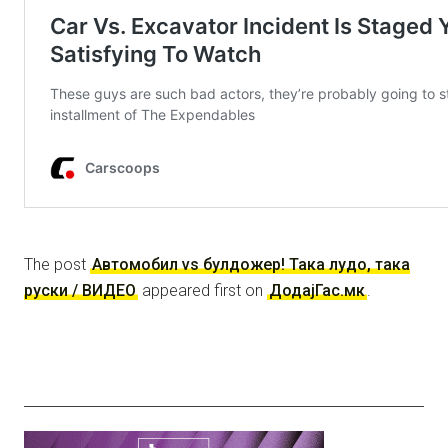
The post
Автомобил vs булдожер! Така лудо, така
руски / ВИДЕО
appeared first on
ДодајГас.мк
.