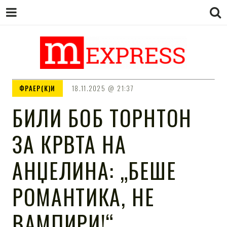
M EXPRESS
За тие што не гледаат вести на
ФРАЕР(К)И
18.11.2025
21:37
Сител
БИЛИ БОБ ТОРНТОН
ЗА КРВТА НА
АНЏЕЛИНА: „БЕШЕ
РОМАНТИКА, НЕ
ВАМПИРИ!“