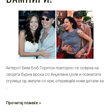
Актерот Били Боб Торнтон повторно се осврна на
својата бурна врска со Анџелина Џоли и познатата
огрлица од ампули со крв, откривајќи нови детали за
…
Прочитај повеќе »