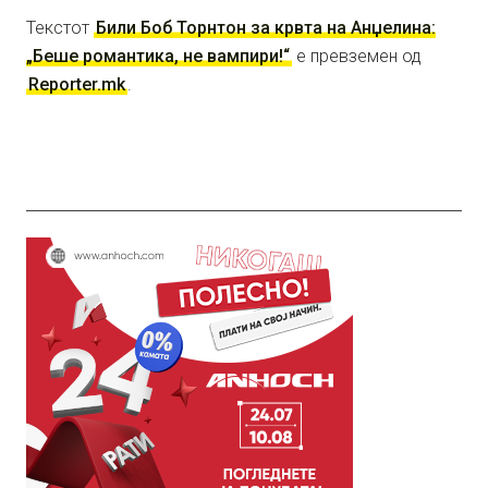
Текстот
Били Боб Торнтон за крвта на Анџелина:
„Беше романтика, не вампири!“
е превземен од
Reporter.mk
.