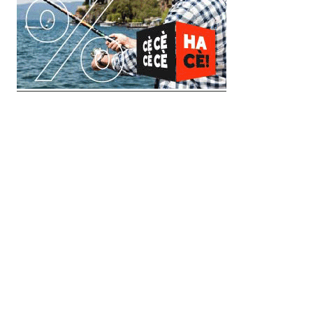
© 2018 Clip Media Group
Made with love by
Pixelgrade