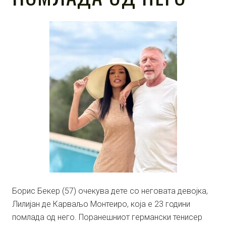
Борис Бекер (57) очекува дете со неговата девојка,
Лилијан де Карваљо Монтеиро, која е 23 години
помлада од него. Поранешниот германски тенисер