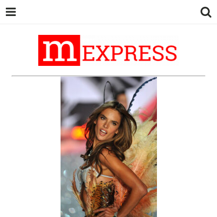
M EXPRESS
За тие што не гледаат вести на
Сител