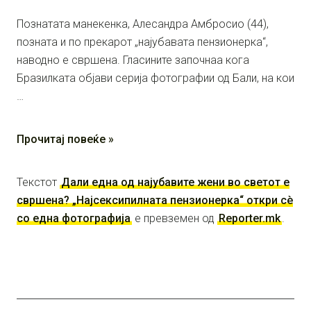
Познатата манекенка, Алесандра Амбросио (44),
позната и по прекарот „најубавата пензионерка“,
наводно е свршена. Гласините започнаа кога
Бразилката објави серија фотографии од Бали, на кои
…
Прочитај повеќе »
Текстот
Дали една од најубавите жени во светот е
свршена? „Најсексипилната пензионерка“ откри сè
со една фотографија
е превземен од
Reporter.mk
.