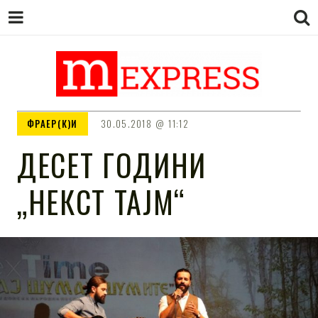
M EXPRESS
За тие што не гледаат вести на
ФРАЕР(К)И
30.05.2018
11:12
Сител
ДЕСЕТ ГОДИНИ
„НЕКСТ ТАЈМ“