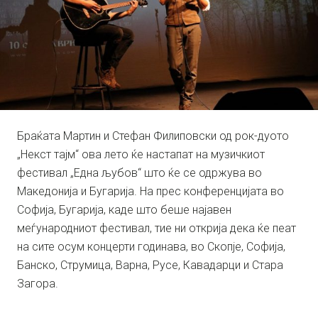
Браќата Мартин и Стефан Филиповски од рок-дуото
„Некст тајм“ ова лето ќе настапат на музичкиот
фестивал „Една љубов“ што ќе се одржува во
Македонија и Бугарија. На прес конференцијата во
Софија, Бугарија, каде што беше најавен
меѓународниот фестивал, тие ни открија дека ќе пеат
на сите осум концерти годинава, во Скопје, Софија,
Банско, Струмица, Варна, Русе, Кавадарци и Стара
Загора.