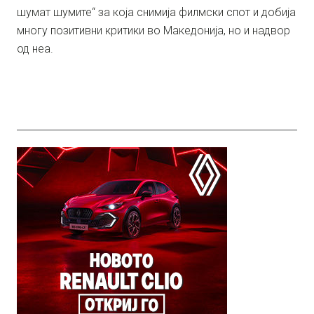
шумат шумите“ за која снимија филмски спот и добија
многу позитивни критики во Македонија, но и надвор
од неа.