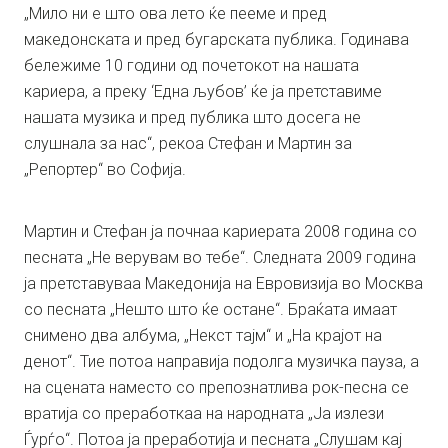
„Мило ни е што ова лето ќе пееме и пред
македонската и пред бугарската публика. Годинава
бележиме 10 години од почетокот на нашата
кариера, а преку ‘Една љубов’ ќе ја претставиме
нашата музика и пред публика што досега не
слушнала за нас“, рекоа Стефан и Мартин за
„Репортер“ во Софија.
Мартин и Стефан ја почнаа кариерата 2008 година со
песната „Не верувам во тебе“. Следната 2009 година
ја претставуваа Македонија на Евровизија во Москва
со песната „Нешто што ќе остане“. Браќата имаат
снимено два албума, „Некст тајм“ и „На крајот на
денот“. Тие потоа направија подолга музичка пауза, а
на сцената наместо со препознатлива рок-песна се
вратија со преработкаа на народната „Ја излези
Ѓурѓо“. Потоа ја преработија и песната „Слушам кај