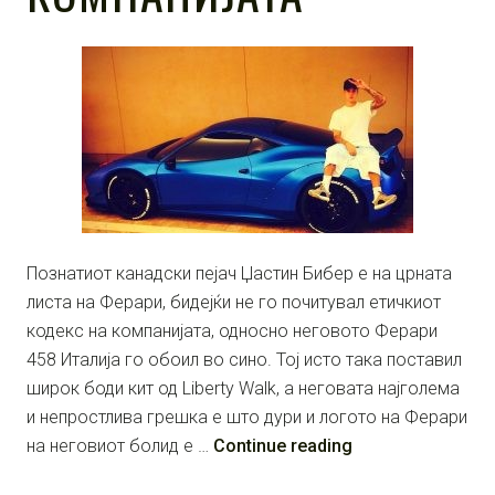
Познатиот канадски пејач Џастин Бибер е на црната
листа на Ферари, бидејќи не го почитувал етичкиот
кодекс на компанијата, односно неговото Ферари
458 Италија го обоил во сино. Тој исто така поставил
широк боди кит од Liberty Walk, а неговата најголема
и непростлива грешка е што дури и логото на Ферари
на неговиот болид е …
Continue reading