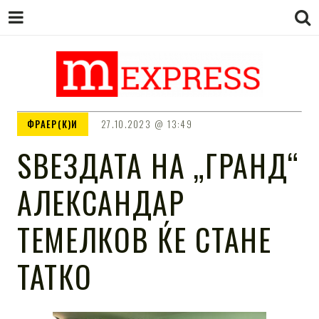
M EXPRESS
За тие што не гледаат вести на
ФРАЕР(К)И
27.10.2023
13:49
Сител
ЅВЕЗДАТА НА „ГРАНД“
АЛЕКСАНДАР
ТЕМЕЛКОВ ЌЕ СТАНЕ
ТАТКО