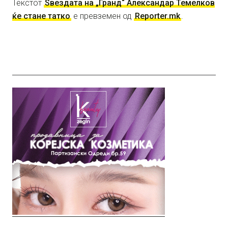
Текстот
Ѕвездата на „Гранд“ Александар Темелков
ќе стане татко
е превземен од
Reporter.mk
.