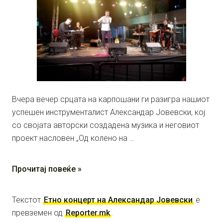
Вчера вечер срцата на карпошани ги разигра нашиот
успешен инструменталист Александар Јовевски, кој
со својата авторски создадена музика и неговиот
проект насловен „Од колено на …
Прочитај повеќе »
Текстот
Етно концерт на Александар Јовевски
е
превземен од
Reporter.mk
.