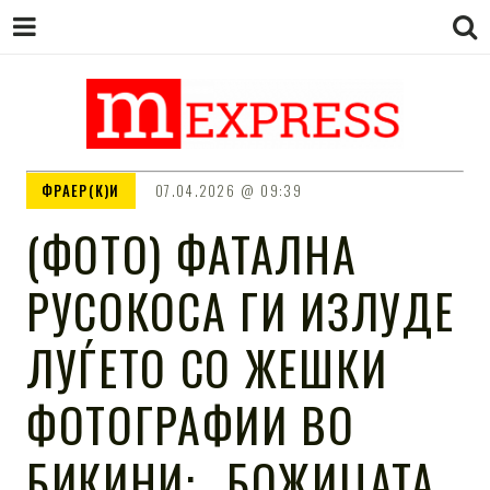
M EXPRESS
За тие што не гледаат вести на
ФРАЕР(К)И
07.04.2026
09:39
Сител
(ФОТО) ФАТАЛНА
РУСОКОСА ГИ ИЗЛУДЕ
ЛУЃЕТО СО ЖЕШКИ
ФОТОГРАФИИ ВО
БИКИНИ: „БОЖИЦАТА