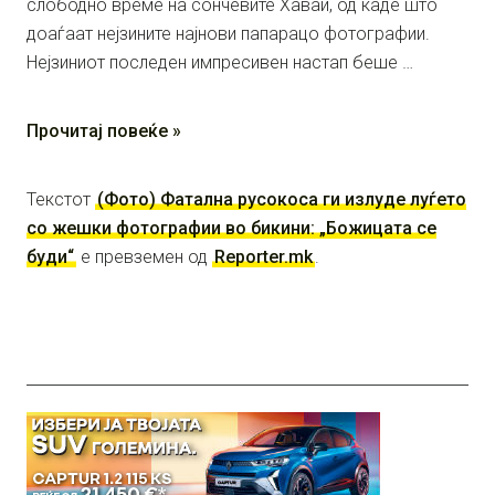
слободно време на сончевите Хаваи, од каде што
доаѓаат нејзините најнови папарацо фотографии.
Нејзиниот последен импресивен настап беше …
Прочитај повеќе »
Текстот
(Фото) Фатална русокоса ги излуде луѓето
со жешки фотографии во бикини: „Божицата се
буди“
е превземен од
Reporter.mk
.