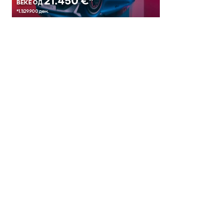
© 2018 Clip Media Group
Made with love by
Pixelgrade
Импресум