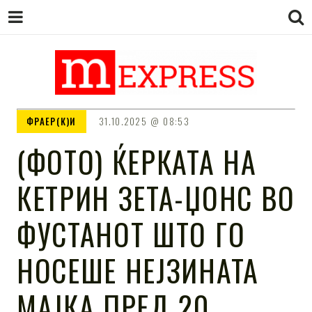
M EXPRESS
За тие што не гледаат вести на
ФРАЕР(К)И
31.10.2025
08:53
Сител
(ФОТО) ЌЕРКАТА НА
КЕТРИН ЗЕТА-ЏОНС ВО
ФУСТАНОТ ШТО ГО
НОСЕШЕ НЕЈЗИНАТА
МАЈКА ПРЕД 20