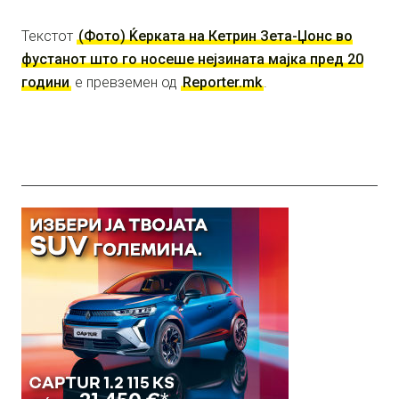
Текстот
(Фото) Ќерката на Кетрин Зета-Џонс во
фустанот што го носеше нејзината мајка пред 20
години
е превземен од
Reporter.mk
.