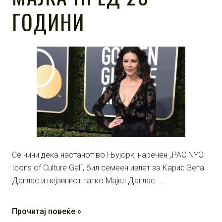
ГОДИНИ
Се чини дека настанот во Њујорк, наречен „PAC NYC
Icons of Culture Gal“, бил семеен излет за Карис Зета
Даглас и нејзиниот татко Мајкл Даглас. …
Прочитај повеќе »