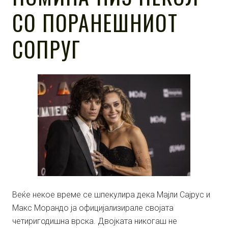
СО ПОРАНЕШНИОТ
СОПРУГ
Веќе некое време се шпекулира дека Мајли Сајрус и
Макс Морандо ја официјализирале својата
четиригодишна врска. Двојката никогаш не