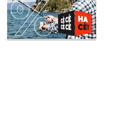
© 2018 Clip Media Group
Made with love by
Pixelgrade