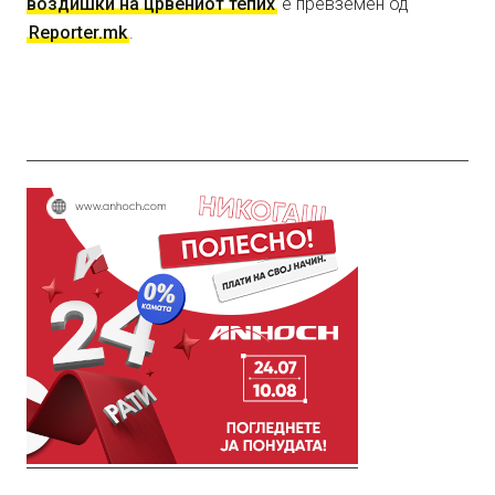
воздишки на црвениот тепих
е превземен од
Reporter.mk
.