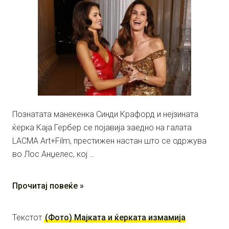
Познатата манекенка Синди Крафорд и нејзината
ќерка Каја Гербер се појавија заедно на галата
LACMA Art+Film, престижен настан што се одржува
во Лос Анџелес, кој …
Прочитај повеќе »
Текстот
(Фото) Мајката и ќерката измамија