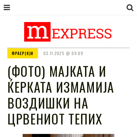
M EXPRESS
За тие што не гледаат вести на
ФРАЕР(К)И
03.11.2025
09:09
Сител
(ФОТО) МАЈКАТА И
ЌЕРКАТА ИЗМАМИЈА
ВОЗДИШКИ НА
ЦРВЕНИОТ ТЕПИХ